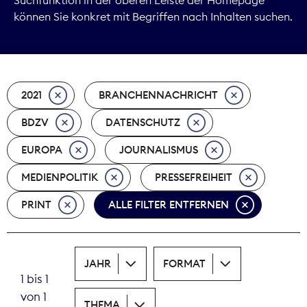
können Sie konkret mit Begriffen nach Inhalten suchen.
Marktdaten
Medienpolitik
2021
BRANCHENNACHRICHT
Nachhaltigkeit
BDZV
DATENSCHUTZ
Nachwuchs
EUROPA
JOURNALISMUS
Nova Award
MEDIENPOLITIK
PRESSEFREIHEIT
Pressefreiheit
PRINT
ALLE FILTER ENTFERNEN
Print
JAHR
FORMAT
Recht
1 bis 1
von 1
Tarifpolitik
THEMA