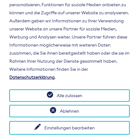
personalisieren, Funktionen für soziale Medien anbieten zu
können und die Zugriffe auf unserer Website zu analysieren.
Außerdem geben wir Informationen zu Ihrer Verwendung
unserer Website an unsere Partner für soziale Medien,
Werbung und Analysen weiter. Unsere Partner führen diese
Informationen möglicherweise mit weiteren Daten
ÜBER UNS
zusammen, die Sie ihnen bereitgestellt haben oder die sie im
Der Bundesverband Digitalpublisher und
Rahmen Ihrer Nutzung der Dienste gesammelt haben.
Zeitungsverleger (BDZV) vertritt als
Weitere Informationen finden Sie in der
Spitzenorganisation die Interessen der
Datenschutzerklärung
.
Zeitungsverlage und digitalen Publisher in
Deutschland und auf EU-Ebene.
Alle zulassen
Ablehnen
Einstellungen bearbeiten
© 2026 BDZV. All rights reserved.