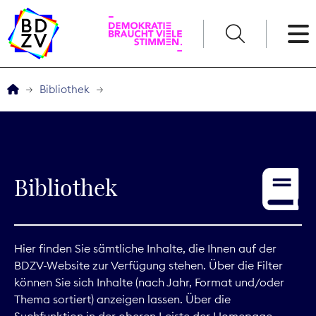
English
Bibliothek
Der BDZV
Veranstaltungen
Bibliothek
Service
THEMEN
Hier finden Sie sämtliche Inhalte, die Ihnen auf der
BDZV-Website zur Verfügung stehen. Über die Filter
Digitales
können Sie sich Inhalte (nach Jahr, Format und/oder
Thema sortiert) anzeigen lassen. Über die
Kommunikation
Suchfunktion in der oberen Leiste der Homepage