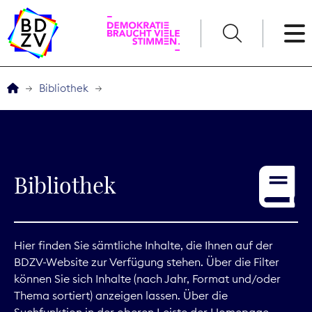
English
Bibliothek
Der BDZV
Veranstaltungen
Bibliothek
Service
THEMEN
Hier finden Sie sämtliche Inhalte, die Ihnen auf der
BDZV-Website zur Verfügung stehen. Über die Filter
Digitales
können Sie sich Inhalte (nach Jahr, Format und/oder
Thema sortiert) anzeigen lassen. Über die
Kommunikation
Suchfunktion in der oberen Leiste der Homepage