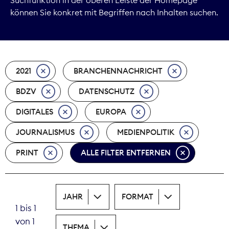
können Sie konkret mit Begriffen nach Inhalten suchen.
Marktdaten
Medienpolitik
2021
BRANCHENNACHRICHT
Nachhaltigkeit
BDZV
DATENSCHUTZ
Nachwuchs
DIGITALES
EUROPA
Nova Award
JOURNALISMUS
MEDIENPOLITIK
Pressefreiheit
PRINT
ALLE FILTER ENTFERNEN
Print
JAHR
FORMAT
Recht
1 bis 1
von 1
Tarifpolitik
THEMA