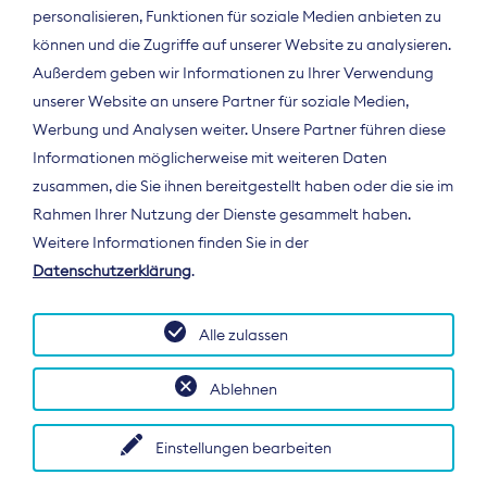
personalisieren, Funktionen für soziale Medien anbieten zu
können und die Zugriffe auf unserer Website zu analysieren.
Außerdem geben wir Informationen zu Ihrer Verwendung
unserer Website an unsere Partner für soziale Medien,
Werbung und Analysen weiter. Unsere Partner führen diese
Informationen möglicherweise mit weiteren Daten
ÜBER UNS
zusammen, die Sie ihnen bereitgestellt haben oder die sie im
Der Bundesverband Digitalpublisher und
Rahmen Ihrer Nutzung der Dienste gesammelt haben.
Zeitungsverleger (BDZV) vertritt als
Weitere Informationen finden Sie in der
Spitzenorganisation die Interessen der
Datenschutzerklärung
.
Zeitungsverlage und digitalen Publisher in
Deutschland und auf EU-Ebene.
Alle zulassen
Ablehnen
Einstellungen bearbeiten
© 2026 BDZV. All rights reserved.