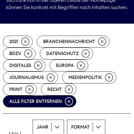
können Sie konkret mit Begriffen nach Inhalten suchen.
Marktdaten
Medienpolitik
2021
BRANCHENNACHRICHT
Nachhaltigkeit
BDZV
DATENSCHUTZ
Nachwuchs
DIGITALES
EUROPA
Nova Award
JOURNALISMUS
MEDIENPOLITIK
Pressefreiheit
PRINT
RECHT
ALLE FILTER ENTFERNEN
Print
Recht
JAHR
FORMAT
Tarifpolitik
1 bis 1