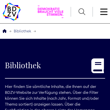
English
Bibliothek
Der BDZV
Veranstaltungen
Bibliothek
Service
THEMEN
Hier finden Sie sämtliche Inhalte, die Ihnen auf der
BDZV-Website zur Verfügung stehen. Über die Filter
Digitales
können Sie sich Inhalte (nach Jahr, Format und/oder
Thema sortiert) anzeigen lassen. Über die
Kommunikation
Suchfunktion in der oberen Leiste der Homepage