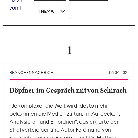
von 1
THEMA
Theodor-Wolff-Preis
Wächterpreis
ALLE THEMEN
1
Mitgliederbereich
BRANCHENNACHRICHT
06.04.2021
Döpfner im Gespräch mit von Schirach
„Je komplexer die Welt wird, desto mehr
bekommen die Medien zu tun. Im Aufdecken,
Analysieren und Einordnen“, das erklärte der
Strafverteidiger und Autor Ferdinand von
Schirach in einem Gespräch mit Dr. Mathias