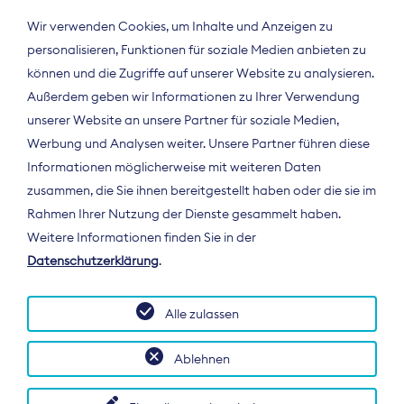
Wir verwenden Cookies, um Inhalte und Anzeigen zu
personalisieren, Funktionen für soziale Medien anbieten zu
können und die Zugriffe auf unserer Website zu analysieren.
Außerdem geben wir Informationen zu Ihrer Verwendung
unserer Website an unsere Partner für soziale Medien,
Werbung und Analysen weiter. Unsere Partner führen diese
Informationen möglicherweise mit weiteren Daten
ÜBER UNS
zusammen, die Sie ihnen bereitgestellt haben oder die sie im
Der Bundesverband Digitalpublisher und
Rahmen Ihrer Nutzung der Dienste gesammelt haben.
Zeitungsverleger (BDZV) vertritt als
Weitere Informationen finden Sie in der
Spitzenorganisation die Interessen der
Datenschutzerklärung
.
Zeitungsverlage und digitalen Publisher in
Deutschland und auf EU-Ebene.
Alle zulassen
Ablehnen