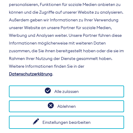
personalisieren, Funktionen für soziale Medien anbieten zu
können und die Zugriffe auf unserer Website zu analysieren.
Außerdem geben wir Informationen zu Ihrer Verwendung
unserer Website an unsere Partner für soziale Medien,
Werbung und Analysen weiter. Unsere Partner führen diese
Informationen möglicherweise mit weiteren Daten
ÜBER UNS
zusammen, die Sie ihnen bereitgestellt haben oder die sie im
Der Bundesverband Digitalpublisher und
Rahmen Ihrer Nutzung der Dienste gesammelt haben.
Zeitungsverleger (BDZV) vertritt als
Weitere Informationen finden Sie in der
Spitzenorganisation die Interessen der
Datenschutzerklärung
.
Zeitungsverlage und digitalen Publisher in
Deutschland und auf EU-Ebene.
Alle zulassen
Ablehnen
Einstellungen bearbeiten
© 2026 BDZV. All rights reserved.