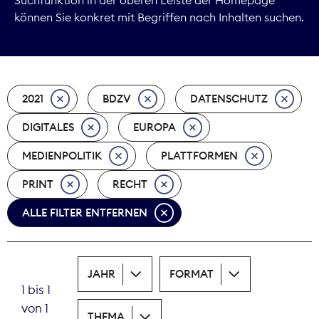
können Sie konkret mit Begriffen nach Inhalten suchen.
Marktdaten
Medienpolitik
2021
BDZV
DATENSCHUTZ
Nachhaltigkeit
DIGITALES
EUROPA
Nachwuchs
MEDIENPOLITIK
PLATTFORMEN
Nova Award
PRINT
RECHT
Pressefreiheit
ALLE FILTER ENTFERNEN
Print
JAHR
FORMAT
Recht
1 bis 1
von 1
Tarifpolitik
THEMA