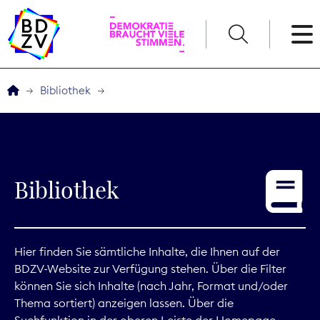
English
Bibliothek
Der BDZV
Veranstaltungen
Bibliothek
Service
THEMEN
Hier finden Sie sämtliche Inhalte, die Ihnen auf der
BDZV-Website zur Verfügung stehen. Über die Filter
Digitales
können Sie sich Inhalte (nach Jahr, Format und/oder
Thema sortiert) anzeigen lassen. Über die
Kommunikation
Suchfunktion in der oberen Leiste der Homepage