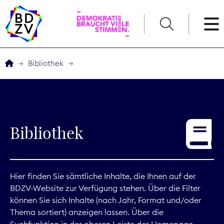
English
Bibliothek
Der BDZV
Veranstaltungen
Bibliothek
Service
THEMEN
Hier finden Sie sämtliche Inhalte, die Ihnen auf der
BDZV-Website zur Verfügung stehen. Über die Filter
Digitales
können Sie sich Inhalte (nach Jahr, Format und/oder
Thema sortiert) anzeigen lassen. Über die
Kommunikation
Suchfunktion in der oberen Leiste der Homepage