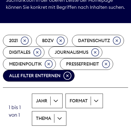
können Sie konkret mit Begriffen nach Inhalten suchen.
Marktdaten
Medienpolitik
2021
BDZV
DATENSCHUTZ
Nachhaltigkeit
DIGITALES
JOURNALISMUS
Nachwuchs
MEDIENPOLITIK
PRESSEFREIHEIT
Nova Award
ALLE FILTER ENTFERNEN
Pressefreiheit
Print
JAHR
FORMAT
1 bis 1
Recht
von 1
THEMA
Tarifpolitik