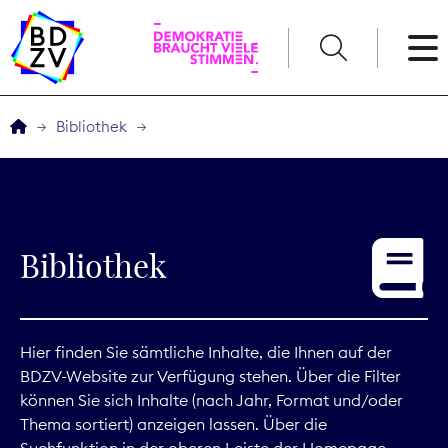
English
Bibliothek
Der BDZV
Veranstaltungen
Bibliothek
Service
THEMEN
Hier finden Sie sämtliche Inhalte, die Ihnen auf der
BDZV-Website zur Verfügung stehen. Über die Filter
Digitales
können Sie sich Inhalte (nach Jahr, Format und/oder
Thema sortiert) anzeigen lassen. Über die
Kommunikation
Suchfunktion in der oberen Leiste der Homepage