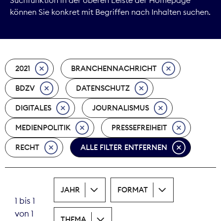
können Sie konkret mit Begriffen nach Inhalten suchen.
Marktdaten
Medienpolitik
2021
BRANCHENNACHRICHT
Nachhaltigkeit
BDZV
DATENSCHUTZ
Nachwuchs
DIGITALES
JOURNALISMUS
Nova Award
MEDIENPOLITIK
PRESSEFREIHEIT
Pressefreiheit
RECHT
ALLE FILTER ENTFERNEN
Print
JAHR
FORMAT
Recht
1 bis 1
von 1
Tarifpolitik
THEMA