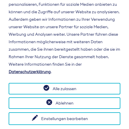
personalisieren, Funktionen für soziale Medien anbieten zu
können und die Zugriffe auf unserer Website zu analysieren.
Außerdem geben wir Informationen zu Ihrer Verwendung
unserer Website an unsere Partner für soziale Medien,
Werbung und Analysen weiter. Unsere Partner führen diese
Informationen möglicherweise mit weiteren Daten
ÜBER UNS
zusammen, die Sie ihnen bereitgestellt haben oder die sie im
Der Bundesverband Digitalpublisher und
Rahmen Ihrer Nutzung der Dienste gesammelt haben.
Zeitungsverleger (BDZV) vertritt als
Weitere Informationen finden Sie in der
Spitzenorganisation die Interessen der
Datenschutzerklärung
.
Zeitungsverlage und digitalen Publisher in
Deutschland und auf EU-Ebene.
Alle zulassen
Ablehnen
Einstellungen bearbeiten
© 2026 BDZV. All rights reserved.