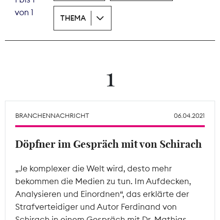
von 1
THEMA
Theodor-Wolff-Preis
Wächterpreis
ALLE THEMEN
1
Mitgliederbereich
BRANCHENNACHRICHT
06.04.2021
Döpfner im Gespräch mit von Schirach
„Je komplexer die Welt wird, desto mehr
bekommen die Medien zu tun. Im Aufdecken,
Analysieren und Einordnen“, das erklärte der
Strafverteidiger und Autor Ferdinand von
Schirach in einem Gespräch mit Dr. Mathias