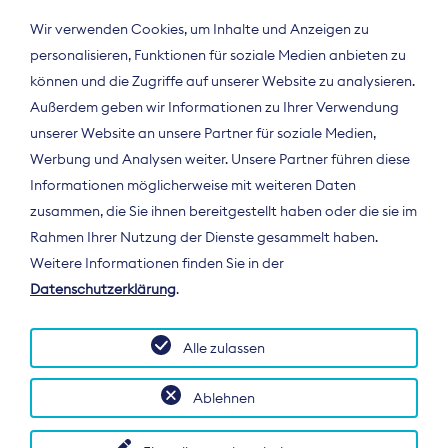
Wir verwenden Cookies, um Inhalte und Anzeigen zu
personalisieren, Funktionen für soziale Medien anbieten zu
können und die Zugriffe auf unserer Website zu analysieren.
Außerdem geben wir Informationen zu Ihrer Verwendung
unserer Website an unsere Partner für soziale Medien,
Werbung und Analysen weiter. Unsere Partner führen diese
Informationen möglicherweise mit weiteren Daten
ÜBER UNS
zusammen, die Sie ihnen bereitgestellt haben oder die sie im
Der Bundesverband Digitalpublisher und
Rahmen Ihrer Nutzung der Dienste gesammelt haben.
Zeitungsverleger (BDZV) vertritt als
Weitere Informationen finden Sie in der
Spitzenorganisation die Interessen der
Datenschutzerklärung
.
Zeitungsverlage und digitalen Publisher in
Deutschland und auf EU-Ebene.
Alle zulassen
Ablehnen