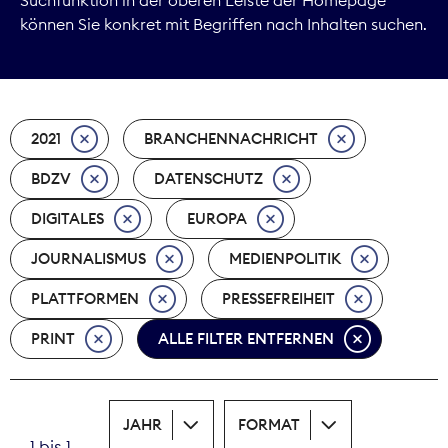
können Sie konkret mit Begriffen nach Inhalten suchen.
Marktdaten
Medienpolitik
2021
BRANCHENNACHRICHT
Nachhaltigkeit
BDZV
DATENSCHUTZ
Nachwuchs
DIGITALES
EUROPA
Nova Award
JOURNALISMUS
MEDIENPOLITIK
Pressefreiheit
PLATTFORMEN
PRESSEFREIHEIT
PRINT
ALLE FILTER ENTFERNEN
Print
Recht
JAHR
FORMAT
Tarifpolitik
1 bis 1