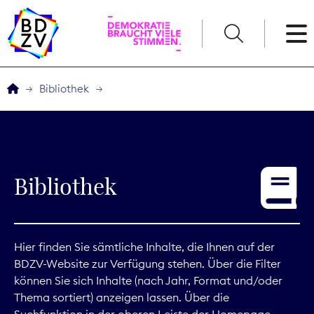
English
Bibliothek
Der BDZV
Veranstaltungen
Bibliothek
Service
THEMEN
Hier finden Sie sämtliche Inhalte, die Ihnen auf der
BDZV-Website zur Verfügung stehen. Über die Filter
Digitales
können Sie sich Inhalte (nach Jahr, Format und/oder
Thema sortiert) anzeigen lassen. Über die
Kommunikation
Suchfunktion in der oberen Leiste der Homepage