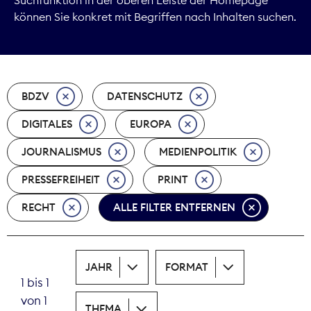
können Sie konkret mit Begriffen nach Inhalten suchen.
Marktdaten
Medienpolitik
BDZV
DATENSCHUTZ
Nachhaltigkeit
DIGITALES
EUROPA
Nachwuchs
JOURNALISMUS
MEDIENPOLITIK
Nova Award
PRESSEFREIHEIT
PRINT
Pressefreiheit
RECHT
ALLE FILTER ENTFERNEN
Print
JAHR
FORMAT
Recht
1 bis 1
von 1
Tarifpolitik
THEMA