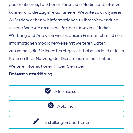
personalisieren, Funktionen für soziale Medien anbieten zu
können und die Zugriffe auf unserer Website zu analysieren.
Außerdem geben wir Informationen zu Ihrer Verwendung
unserer Website an unsere Partner für soziale Medien,
Werbung und Analysen weiter. Unsere Partner führen diese
Informationen möglicherweise mit weiteren Daten
ÜBER UNS
zusammen, die Sie ihnen bereitgestellt haben oder die sie im
Der Bundesverband Digitalpublisher und
Rahmen Ihrer Nutzung der Dienste gesammelt haben.
Zeitungsverleger (BDZV) vertritt als
Weitere Informationen finden Sie in der
Spitzenorganisation die Interessen der
Datenschutzerklärung
.
Zeitungsverlage und digitalen Publisher in
Deutschland und auf EU-Ebene.
Alle zulassen
Ablehnen
Einstellungen bearbeiten
© 2026 BDZV. All rights reserved.