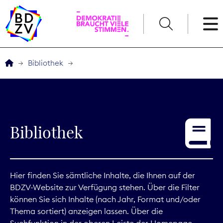
English
Bibliothek
Der BDZV
Veranstaltungen
Bibliothek
Service
THEMEN
Hier finden Sie sämtliche Inhalte, die Ihnen auf der
BDZV-Website zur Verfügung stehen. Über die Filter
Digitales
können Sie sich Inhalte (nach Jahr, Format und/oder
Thema sortiert) anzeigen lassen. Über die
Kommunikation
Suchfunktion in der oberen Leiste der Homepage