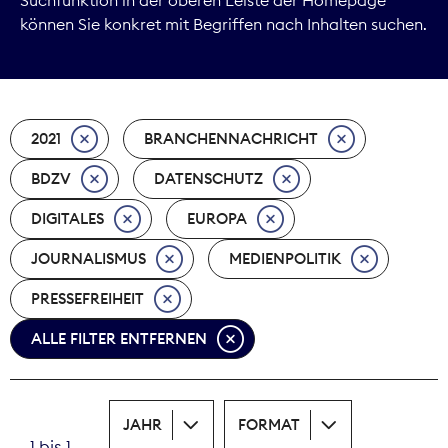
können Sie konkret mit Begriffen nach Inhalten suchen.
Marktdaten
Medienpolitik
2021
BRANCHENNACHRICHT
Nachhaltigkeit
BDZV
DATENSCHUTZ
Nachwuchs
DIGITALES
EUROPA
Nova Award
JOURNALISMUS
MEDIENPOLITIK
Pressefreiheit
PRESSEFREIHEIT
ALLE FILTER ENTFERNEN
Print
Recht
JAHR
FORMAT
Tarifpolitik
1 bis 1