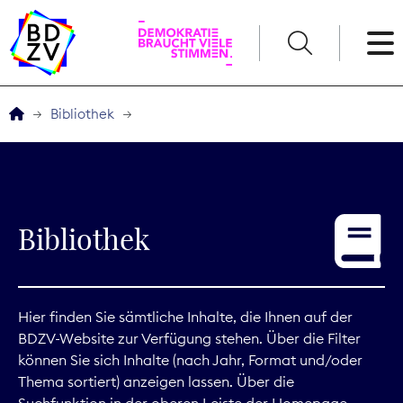
English
Bibliothek
Der BDZV
Veranstaltungen
Bibliothek
Service
THEMEN
Hier finden Sie sämtliche Inhalte, die Ihnen auf der
BDZV-Website zur Verfügung stehen. Über die Filter
Digitales
können Sie sich Inhalte (nach Jahr, Format und/oder
Thema sortiert) anzeigen lassen. Über die
Kommunikation
Suchfunktion in der oberen Leiste der Homepage