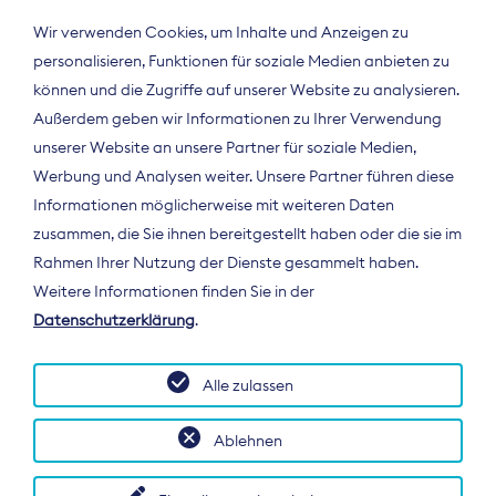
Wir verwenden Cookies, um Inhalte und Anzeigen zu
personalisieren, Funktionen für soziale Medien anbieten zu
können und die Zugriffe auf unserer Website zu analysieren.
Außerdem geben wir Informationen zu Ihrer Verwendung
unserer Website an unsere Partner für soziale Medien,
Werbung und Analysen weiter. Unsere Partner führen diese
Informationen möglicherweise mit weiteren Daten
ÜBER UNS
zusammen, die Sie ihnen bereitgestellt haben oder die sie im
Der Bundesverband Digitalpublisher und
Rahmen Ihrer Nutzung der Dienste gesammelt haben.
Zeitungsverleger (BDZV) vertritt als
Weitere Informationen finden Sie in der
Spitzenorganisation die Interessen der
Datenschutzerklärung
.
Zeitungsverlage und digitalen Publisher in
Deutschland und auf EU-Ebene.
Alle zulassen
Ablehnen