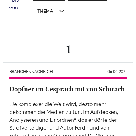
von 1
THEMA
Theodor-Wolff-Preis
Wächterpreis
ALLE THEMEN
1
Mitgliederbereich
BRANCHENNACHRICHT
06.04.2021
Döpfner im Gespräch mit von Schirach
„Je komplexer die Welt wird, desto mehr
bekommen die Medien zu tun. Im Aufdecken,
Analysieren und Einordnen“, das erklärte der
Strafverteidiger und Autor Ferdinand von
Schirach in einem Gespräch mit Dr. Mathias