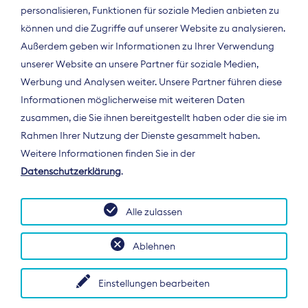
personalisieren, Funktionen für soziale Medien anbieten zu
können und die Zugriffe auf unserer Website zu analysieren.
Außerdem geben wir Informationen zu Ihrer Verwendung
unserer Website an unsere Partner für soziale Medien,
Werbung und Analysen weiter. Unsere Partner führen diese
Informationen möglicherweise mit weiteren Daten
ÜBER UNS
zusammen, die Sie ihnen bereitgestellt haben oder die sie im
Der Bundesverband Digitalpublisher und
Rahmen Ihrer Nutzung der Dienste gesammelt haben.
Zeitungsverleger (BDZV) vertritt als
Weitere Informationen finden Sie in der
Spitzenorganisation die Interessen der
Datenschutzerklärung
.
Zeitungsverlage und digitalen Publisher in
Deutschland und auf EU-Ebene.
Alle zulassen
Ablehnen
Einstellungen bearbeiten
© 2026 BDZV. All rights reserved.