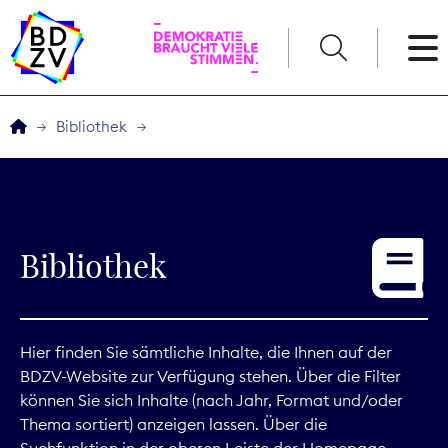
English
Bibliothek
Der BDZV
Veranstaltungen
Bibliothek
Service
THEMEN
Hier finden Sie sämtliche Inhalte, die Ihnen auf der
BDZV-Website zur Verfügung stehen. Über die Filter
Digitales
können Sie sich Inhalte (nach Jahr, Format und/oder
Thema sortiert) anzeigen lassen. Über die
Kommunikation
Suchfunktion in der oberen Leiste der Homepage