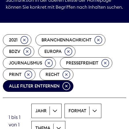
können Sie konkret mit Begriffen nach Inhalten suchen.
Marktdaten
Medienpolitik
2021
BRANCHENNACHRICHT
Nachhaltigkeit
BDZV
EUROPA
Nachwuchs
JOURNALISMUS
PRESSEFREIHEIT
Nova Award
PRINT
RECHT
Pressefreiheit
ALLE FILTER ENTFERNEN
Print
JAHR
FORMAT
Recht
1 bis 1
von 1
Tarifpolitik
THEMA