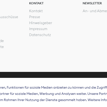
KONTAKT
NEWSLETTER
Kontakt
An- und Abme
Ausschüsse
Presse
Hinweisgeber
Impressum
Datenschutz
de
ote
en, Funktionen für soziale Medien anbieten zu können und die Zugri
rband Digitalpublisher und Zeitungsverleger (BDZV) vert
tner für soziale Medien, Werbung und Analysen weiter. Unsere Partne
isation die Interessen der Zeitungsverlage und digitalen
e im Rahmen Ihrer Nutzung der Dienste gesammelt haben. Weitere Info
 und auf EU-Ebene.