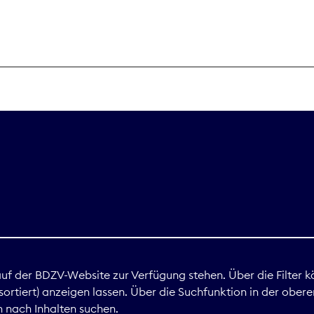
THEMEN
Digitales
Marktdaten
Nachhaltigkei
Nova Award
land
 auf der BDZV-Website zur Verfügung stehen. Über die Filter k
ortiert) anzeigen lassen. Über die Suchfunktion in der obere
Print
 nach Inhalten suchen.