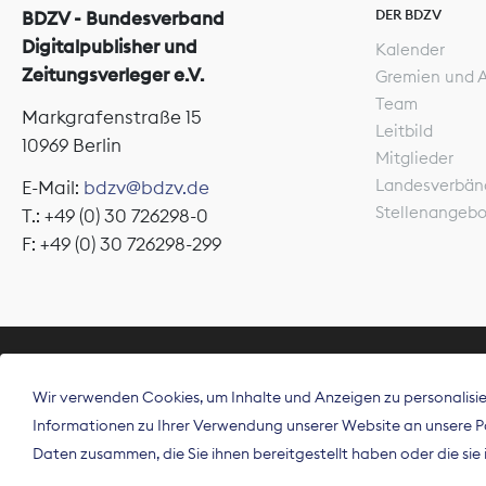
DER BDZV
BDZV - Bundesverband
Digitalpublisher und
Kalender
Zeitungsverleger e.V.
Gremien und 
Team
Markgrafenstraße 15
Leitbild
10969 Berlin
Mitglieder
Landesverbän
E-Mail:
bdzv@bdzv.de
Stellenangeb
T.: +49 (0) 30 726298-0
F: +49 (0) 30 726298-299
ÜBER UNS
Wir verwenden Cookies, um Inhalte und Anzeigen zu personalisier
Der Bundesve
Informationen zu Ihrer Verwendung unserer Website an unsere Par
Spitzenorgan
Daten zusammen, die Sie ihnen bereitgestellt haben oder die si
Deutschland