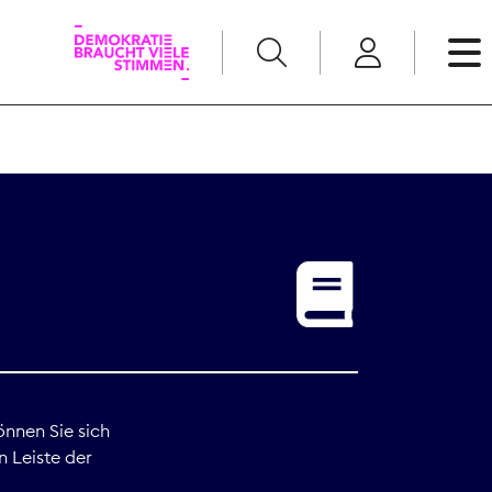
English
Kommunikation
Medienpolitik
t
Nachwuchs
Pressefreiheit
önnen Sie sich
n Leiste der
Recht