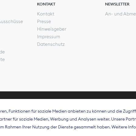
KONTAKT
NEWSLETTER
Kontakt
An- und Abme
Ausschüsse
Presse
Hinweisgeber
Impressum
Datenschutz
de
ote
en, Funktionen für soziale Medien anbieten zu können und die Zugri
rband Digitalpublisher und Zeitungsverleger (BDZV) vert
tner für soziale Medien, Werbung und Analysen weiter. Unsere Partne
isation die Interessen der Zeitungsverlage und digitalen
e im Rahmen Ihrer Nutzung der Dienste gesammelt haben. Weitere Info
 und auf EU-Ebene.