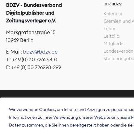
DER BDZV
BDZV - Bundesverband
Digitalpublisher und
Kalender
Zeitungsverleger e.V.
Gremien und 
Team
Markgrafenstraße 15
Leitbild
10969 Berlin
Mitglieder
Landesverbän
E-Mail:
bdzv@bdzv.de
Stellenangeb
T.: +49 (0) 30 726298-0
F: +49 (0) 30 726298-299
ÜBER UNS
Wir verwenden Cookies, um Inhalte und Anzeigen zu personalisier
Der Bundesve
Informationen zu Ihrer Verwendung unserer Website an unsere Par
Spitzenorgan
Daten zusammen, die Sie ihnen bereitgestellt haben oder die si
Deutschland