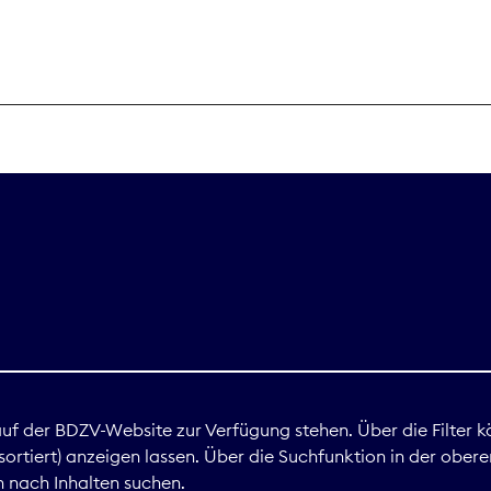
THEMEN
Digitales
Marktdaten
Nachhaltigkei
Nova Award
land
 auf der BDZV-Website zur Verfügung stehen. Über die Filter k
ortiert) anzeigen lassen. Über die Suchfunktion in der obere
Print
 nach Inhalten suchen.