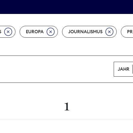
Tarifpolitik
Wächterpreis
S
EUROPA
JOURNALISMUS
PR
JAHR
1