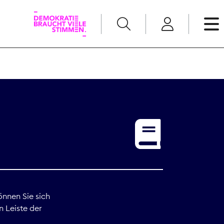
English
Kommunikation
Medienpolitik
t
Nachwuchs
Pressefreiheit
önnen Sie sich
n Leiste der
Recht