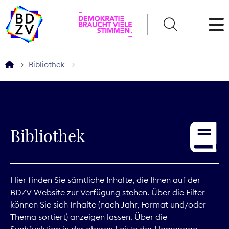
English
Bibliothek
Der BDZV
Veranstaltungen
Bibliothek
Service
THEMEN
Hier finden Sie sämtliche Inhalte, die Ihnen auf der
BDZV-Website zur Verfügung stehen. Über die Filter
Digitales
können Sie sich Inhalte (nach Jahr, Format und/oder
Thema sortiert) anzeigen lassen. Über die
Kommunikation
Suchfunktion in der oberen Leiste der Homepage