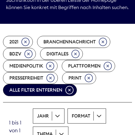
können Sie konkret mit Begriffen nach Inhalten suchen.
Marktdaten
Medienpolitik
2021
BRANCHENNACHRICHT
Nachhaltigkeit
BDZV
DIGITALES
Nachwuchs
MEDIENPOLITIK
PLATTFORMEN
Nova Award
PRESSEFREIHEIT
PRINT
Pressefreiheit
ALLE FILTER ENTFERNEN
Print
JAHR
FORMAT
Recht
1 bis 1
von 1
Tarifpolitik
THEMA