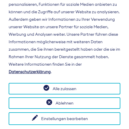
personalisieren, Funktionen für soziale Medien anbieten zu
können und die Zugriffe auf unserer Website zu analysieren.
Außerdem geben wir Informationen zu Ihrer Verwendung
unserer Website an unsere Partner für soziale Medien,
Werbung und Analysen weiter. Unsere Partner führen diese
Informationen möglicherweise mit weiteren Daten
ÜBER UNS
zusammen, die Sie ihnen bereitgestellt haben oder die sie im
Der Bundesverband Digitalpublisher und
Rahmen Ihrer Nutzung der Dienste gesammelt haben.
Zeitungsverleger (BDZV) vertritt als
Weitere Informationen finden Sie in der
Spitzenorganisation die Interessen der
Datenschutzerklärung
.
Zeitungsverlage und digitalen Publisher in
Deutschland und auf EU-Ebene.
Alle zulassen
Ablehnen
Einstellungen bearbeiten
© 2026 BDZV. All rights reserved.