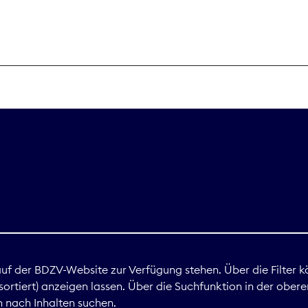
THEMEN
Digitales
Marktdaten
Nachhaltigkei
Nova Award
land
 auf der BDZV-Website zur Verfügung stehen. Über die Filter k
ortiert) anzeigen lassen. Über die Suchfunktion in der obere
Print
 nach Inhalten suchen.