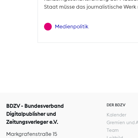
Staat müsse das journalistische Werk 
Medienpolitik
DER BDZV
BDZV - Bundesverband
Digitalpublisher und
Kalender
Zeitungsverleger e.V.
Gremien und 
Team
Markgrafenstraße 15
Leitbild