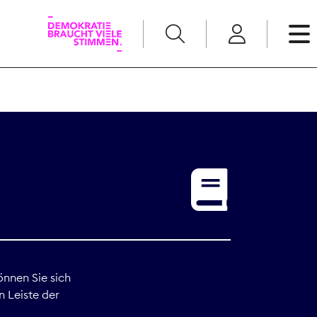
English
Kommunikation
Medienpolitik
t
Nachwuchs
Pressefreiheit
önnen Sie sich
n Leiste der
Recht