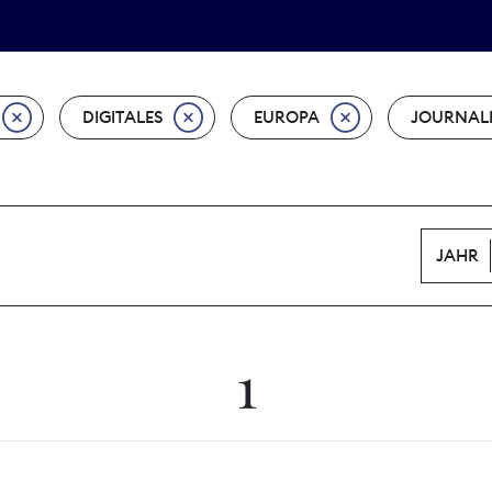
Tarifpolitik
Wächterpreis
DIGITALES
EUROPA
JOURNAL
JAHR
1