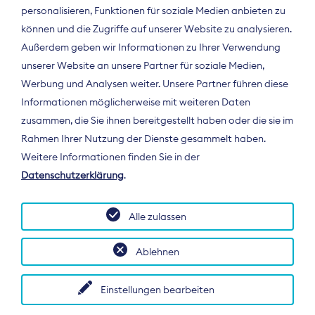
personalisieren, Funktionen für soziale Medien anbieten zu
können und die Zugriffe auf unserer Website zu analysieren.
Außerdem geben wir Informationen zu Ihrer Verwendung
unserer Website an unsere Partner für soziale Medien,
Werbung und Analysen weiter. Unsere Partner führen diese
Informationen möglicherweise mit weiteren Daten
ÜBER UNS
zusammen, die Sie ihnen bereitgestellt haben oder die sie im
Der Bundesverband Digitalpublisher und
Rahmen Ihrer Nutzung der Dienste gesammelt haben.
Zeitungsverleger (BDZV) vertritt als
Weitere Informationen finden Sie in der
Spitzenorganisation die Interessen der
Datenschutzerklärung
.
Zeitungsverlage und digitalen Publisher in
Deutschland und auf EU-Ebene.
Alle zulassen
Ablehnen
Einstellungen bearbeiten
© 2026 BDZV. All rights reserved.