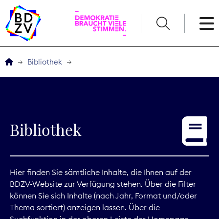
English
Bibliothek
Der BDZV
Veranstaltungen
Bibliothek
Service
THEMEN
Hier finden Sie sämtliche Inhalte, die Ihnen auf der
BDZV-Website zur Verfügung stehen. Über die Filter
Digitales
können Sie sich Inhalte (nach Jahr, Format und/oder
Thema sortiert) anzeigen lassen. Über die
Kommunikation
Suchfunktion in der oberen Leiste der Homepage