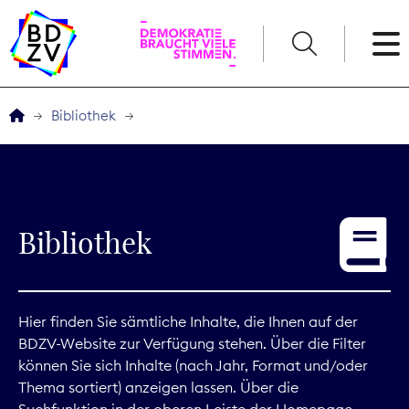
English
Bibliothek
Der BDZV
Veranstaltungen
Bibliothek
Service
THEMEN
Hier finden Sie sämtliche Inhalte, die Ihnen auf der
BDZV-Website zur Verfügung stehen. Über die Filter
Digitales
können Sie sich Inhalte (nach Jahr, Format und/oder
Thema sortiert) anzeigen lassen. Über die
Kommunikation
Suchfunktion in der oberen Leiste der Homepage