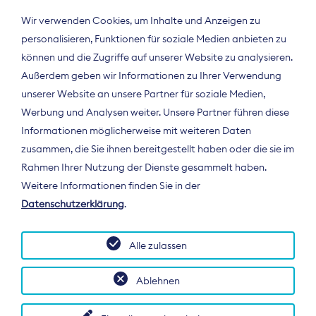
Wir verwenden Cookies, um Inhalte und Anzeigen zu
personalisieren, Funktionen für soziale Medien anbieten zu
können und die Zugriffe auf unserer Website zu analysieren.
Außerdem geben wir Informationen zu Ihrer Verwendung
unserer Website an unsere Partner für soziale Medien,
Werbung und Analysen weiter. Unsere Partner führen diese
Informationen möglicherweise mit weiteren Daten
ÜBER UNS
zusammen, die Sie ihnen bereitgestellt haben oder die sie im
Der Bundesverband Digitalpublisher und
Rahmen Ihrer Nutzung der Dienste gesammelt haben.
Zeitungsverleger (BDZV) vertritt als
Weitere Informationen finden Sie in der
Spitzenorganisation die Interessen der
Datenschutzerklärung
.
Zeitungsverlage und digitalen Publisher in
Deutschland und auf EU-Ebene.
Alle zulassen
Ablehnen