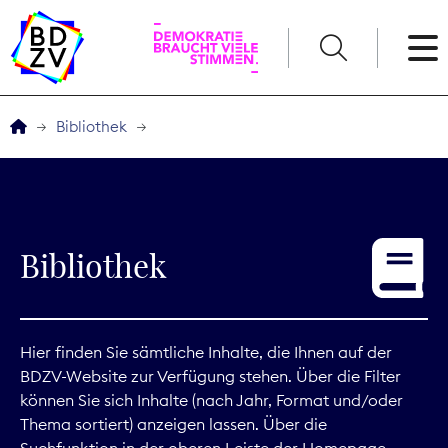
English
Bibliothek
Der BDZV
Veranstaltungen
Bibliothek
Service
THEMEN
Hier finden Sie sämtliche Inhalte, die Ihnen auf der
BDZV-Website zur Verfügung stehen. Über die Filter
Digitales
können Sie sich Inhalte (nach Jahr, Format und/oder
Thema sortiert) anzeigen lassen. Über die
Kommunikation
Suchfunktion in der oberen Leiste der Homepage