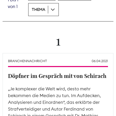
von 1
THEMA
Theodor-Wolff-Preis
Wächterpreis
ALLE THEMEN
1
Mitgliederbereich
BRANCHENNACHRICHT
06.04.2021
Döpfner im Gespräch mit von Schirach
„Je komplexer die Welt wird, desto mehr
bekommen die Medien zu tun. Im Aufdecken,
Analysieren und Einordnen“, das erklärte der
Strafverteidiger und Autor Ferdinand von
Schirach in einem Gespräch mit Dr. Mathias