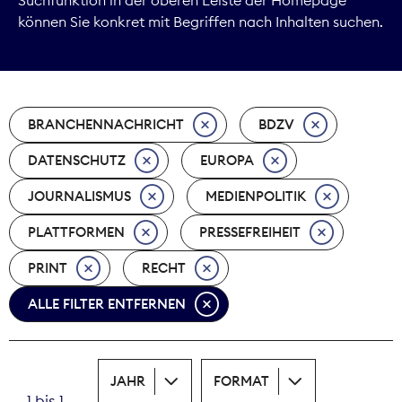
können Sie konkret mit Begriffen nach Inhalten suchen.
Marktdaten
Medienpolitik
BRANCHENNACHRICHT
BDZV
Nachhaltigkeit
DATENSCHUTZ
EUROPA
Nachwuchs
JOURNALISMUS
MEDIENPOLITIK
Nova Award
PLATTFORMEN
PRESSEFREIHEIT
Pressefreiheit
PRINT
RECHT
ALLE FILTER ENTFERNEN
Print
Recht
JAHR
FORMAT
Tarifpolitik
1 bis 1