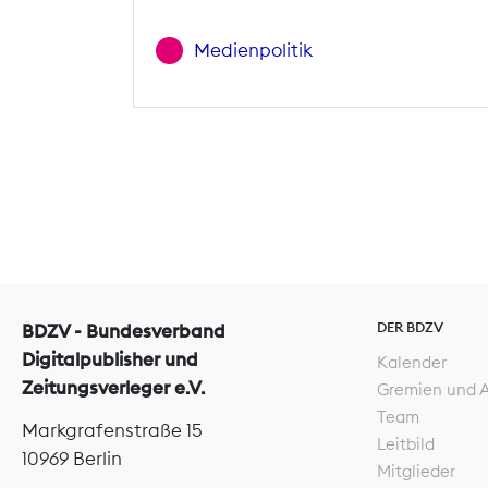
Medienpolitik
DER BDZV
BDZV - Bundesverband
Digitalpublisher und
Kalender
Zeitungsverleger e.V.
Gremien und 
Team
Markgrafenstraße 15
Leitbild
10969 Berlin
Mitglieder