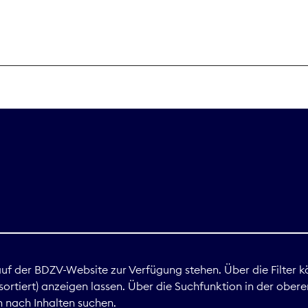
THEMEN
Digitales
Marktdaten
Nachhaltigkei
Nova Award
land
 auf der BDZV-Website zur Verfügung stehen. Über die Filter k
ortiert) anzeigen lassen. Über die Suchfunktion in der obere
Print
 nach Inhalten suchen.