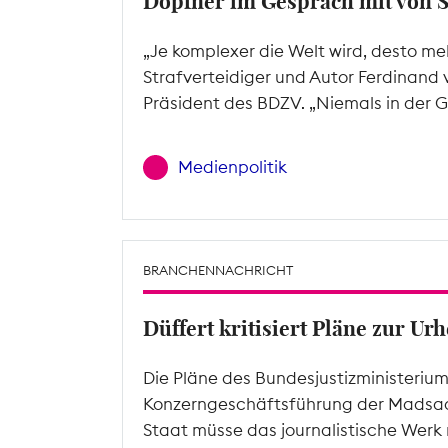
Döpfner im Gespräch mit von 
„Je komplexer die Welt wird, desto me
Strafverteidiger und Autor Ferdinand 
Präsident des BDZV. „Niemals in der G
Medienpolitik
BRANCHENNACHRICHT
Düffert kritisiert Pläne zur U
Die Pläne des Bundesjustizministeriu
Konzerngeschäftsführung der Madsac
Staat müsse das journalistische Werk 