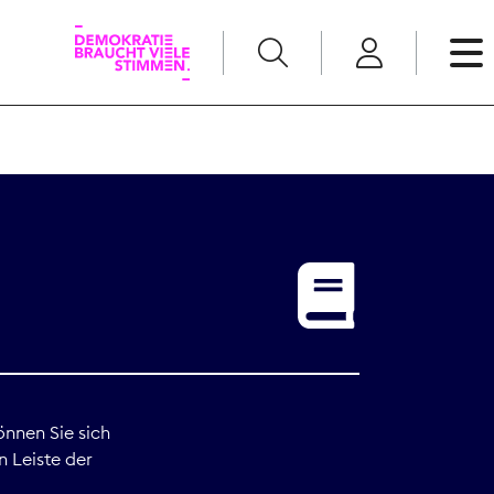
English
Kommunikation
Medienpolitik
t
Nachwuchs
Pressefreiheit
önnen Sie sich
n Leiste der
Recht