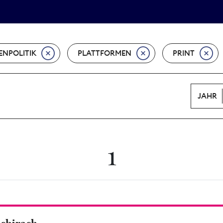
Tarifpolitik
Wächterpreis
ENPOLITIK
PLATTFORMEN
PRINT
JAHR
1