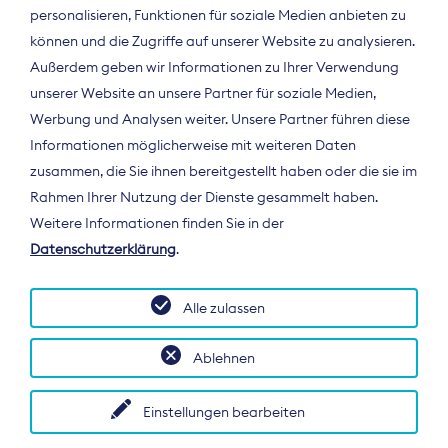
personalisieren, Funktionen für soziale Medien anbieten zu
können und die Zugriffe auf unserer Website zu analysieren.
Außerdem geben wir Informationen zu Ihrer Verwendung
unserer Website an unsere Partner für soziale Medien,
Werbung und Analysen weiter. Unsere Partner führen diese
Informationen möglicherweise mit weiteren Daten
ÜBER UNS
zusammen, die Sie ihnen bereitgestellt haben oder die sie im
Der Bundesverband Digitalpublisher und
Rahmen Ihrer Nutzung der Dienste gesammelt haben.
Zeitungsverleger (BDZV) vertritt als
Weitere Informationen finden Sie in der
Spitzenorganisation die Interessen der
Datenschutzerklärung
.
Zeitungsverlage und digitalen Publisher in
Deutschland und auf EU-Ebene.
Alle zulassen
Ablehnen
Einstellungen bearbeiten
© 2026 BDZV. All rights reserved.