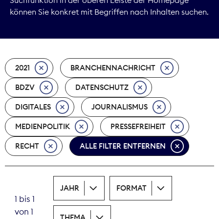
können Sie konkret mit Begriffen nach Inhalten suchen.
Marktdaten
Medienpolitik
2021
BRANCHENNACHRICHT
Nachhaltigkeit
BDZV
DATENSCHUTZ
Nachwuchs
DIGITALES
JOURNALISMUS
Nova Award
MEDIENPOLITIK
PRESSEFREIHEIT
Pressefreiheit
RECHT
ALLE FILTER ENTFERNEN
Print
JAHR
FORMAT
Recht
1 bis 1
von 1
Tarifpolitik
THEMA