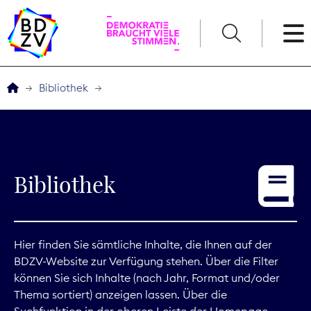
English
Bibliothek
Der BDZV
Veranstaltungen
Bibliothek
Service
THEMEN
Hier finden Sie sämtliche Inhalte, die Ihnen auf der
BDZV-Website zur Verfügung stehen. Über die Filter
Digitales
können Sie sich Inhalte (nach Jahr, Format und/oder
Thema sortiert) anzeigen lassen. Über die
Kommunikation
Suchfunktion in der oberen Leiste der Homepage