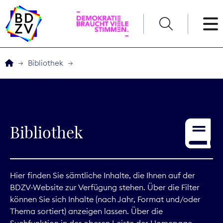
English
Bibliothek
Der BDZV
Veranstaltungen
Bibliothek
Service
THEMEN
Hier finden Sie sämtliche Inhalte, die Ihnen auf der
BDZV-Website zur Verfügung stehen. Über die Filter
Digitales
können Sie sich Inhalte (nach Jahr, Format und/oder
Thema sortiert) anzeigen lassen. Über die
Kommunikation
Suchfunktion in der oberen Leiste der Homepage