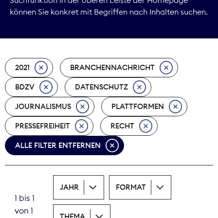
können Sie konkret mit Begriffen nach Inhalten suchen.
Marktdaten
Medienpolitik
2021
BRANCHENNACHRICHT
Nachhaltigkeit
BDZV
DATENSCHUTZ
Nachwuchs
JOURNALISMUS
PLATTFORMEN
Nova Award
PRESSEFREIHEIT
RECHT
Pressefreiheit
ALLE FILTER ENTFERNEN
Print
JAHR
FORMAT
Recht
1 bis 1
von 1
Tarifpolitik
THEMA