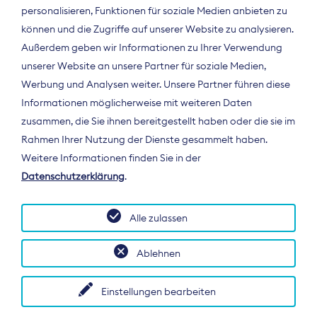
personalisieren, Funktionen für soziale Medien anbieten zu
können und die Zugriffe auf unserer Website zu analysieren.
Außerdem geben wir Informationen zu Ihrer Verwendung
unserer Website an unsere Partner für soziale Medien,
Werbung und Analysen weiter. Unsere Partner führen diese
Informationen möglicherweise mit weiteren Daten
ÜBER UNS
zusammen, die Sie ihnen bereitgestellt haben oder die sie im
Der Bundesverband Digitalpublisher und
Rahmen Ihrer Nutzung der Dienste gesammelt haben.
Zeitungsverleger (BDZV) vertritt als
Weitere Informationen finden Sie in der
Spitzenorganisation die Interessen der
Datenschutzerklärung
.
Zeitungsverlage und digitalen Publisher in
Deutschland und auf EU-Ebene.
Alle zulassen
Ablehnen
Einstellungen bearbeiten
© 2026 BDZV. All rights reserved.