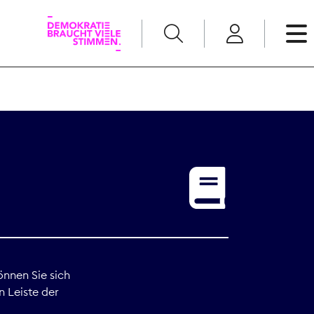
English
Kommunikation
Medienpolitik
t
Nachwuchs
Pressefreiheit
önnen Sie sich
n Leiste der
Recht