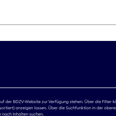
THEMEN
Digitales
Marktdaten
Nachhaltigkei
Nova Award
land
 auf der BDZV-Website zur Verfügung stehen. Über die Filter k
ortiert) anzeigen lassen. Über die Suchfunktion in der obere
Print
 nach Inhalten suchen.