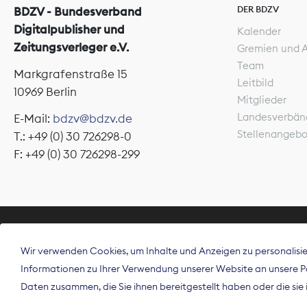
DER BDZV
BDZV - Bundesverband
Digitalpublisher und
Kalender
Zeitungsverleger e.V.
Gremien und 
Team
Markgrafenstraße 15
Leitbild
10969 Berlin
Mitglieder
Landesverbän
E-Mail:
bdzv@bdzv.de
Stellenangeb
T.: +49 (0) 30 726298-0
F: +49 (0) 30 726298-299
ÜBER UNS
Wir verwenden Cookies, um Inhalte und Anzeigen zu personalisier
Der Bundesve
Informationen zu Ihrer Verwendung unserer Website an unsere Par
Spitzenorgan
Daten zusammen, die Sie ihnen bereitgestellt haben oder die si
Deutschland