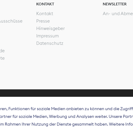
KONTAKT
NEWSLETTER
Kontakt
An- und Abme
Ausschüsse
Presse
Hinweisgeber
Impressum
Datenschutz
de
ote
en, Funktionen für soziale Medien anbieten zu können und die Zugri
rband Digitalpublisher und Zeitungsverleger (BDZV) vert
tner für soziale Medien, Werbung und Analysen weiter. Unsere Partne
isation die Interessen der Zeitungsverlage und digitalen
e im Rahmen Ihrer Nutzung der Dienste gesammelt haben. Weitere Info
 und auf EU-Ebene.