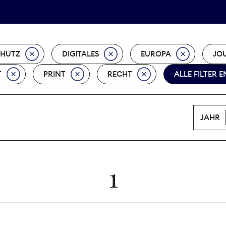
Tarifpolitik
Wächterpreis
CHUTZ
DIGITALES
EUROPA
JO
T
PRINT
RECHT
ALLE FILTER 
JAHR
1