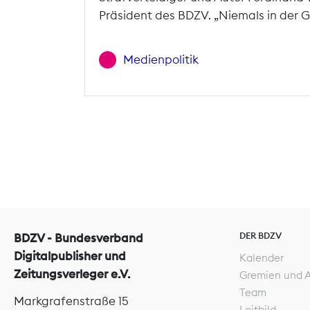
Präsident des BDZV. „Niemals in der G
Medienpolitik
DER BDZV
BDZV - Bundesverband
Digitalpublisher und
Kalender
Zeitungsverleger e.V.
Gremien und 
Team
Markgrafenstraße 15
Leitbild