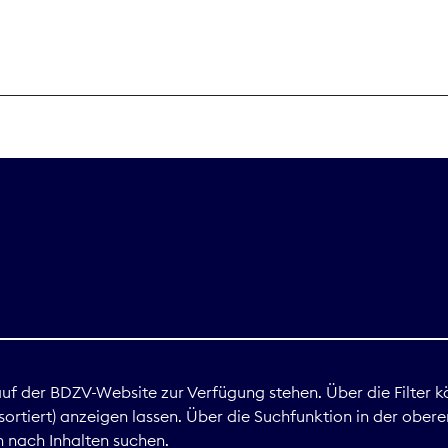
THEMEN
Digitales
Marktdaten
Nachhaltigkei
Nova Award
land
 auf der BDZV-Website zur Verfügung stehen. Über die Filter k
ortiert) anzeigen lassen. Über die Suchfunktion in der obere
Print
 nach Inhalten suchen.