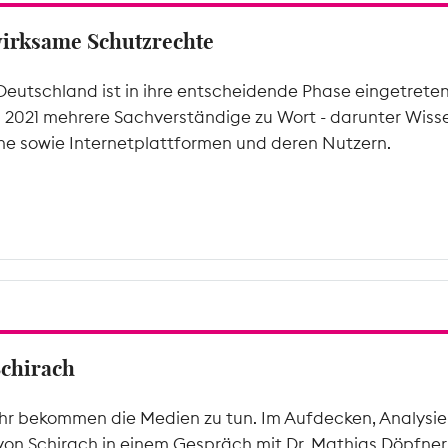
wirksame Schutzrechte
Deutschland ist in ihre entscheidende Phase eingetrete
l 2021 mehrere Sachverständige zu Wort - darunter Wiss
he sowie Internetplattformen und deren Nutzern.
Schirach
hr bekommen die Medien zu tun. Im Aufdecken, Analysier
von Schirach in einem Gespräch mit Dr. Mathias Döpfner