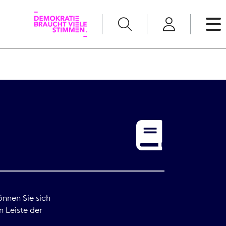
English
Kommunikation
Medienpolitik
t
Nachwuchs
Pressefreiheit
önnen Sie sich
n Leiste der
Recht