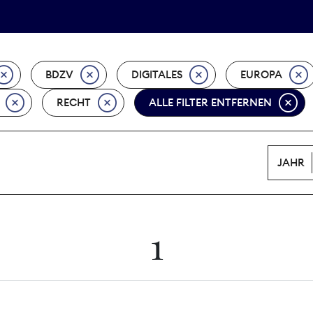
Tarifpolitik
Wächterpreis
BDZV
DIGITALES
EUROPA
RECHT
ALLE FILTER ENTFERNEN
JAHR
1