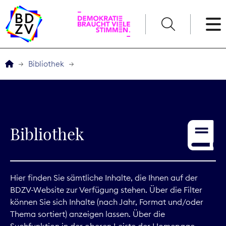
English
Bibliothek
Der BDZV
Veranstaltungen
Bibliothek
Service
THEMEN
Hier finden Sie sämtliche Inhalte, die Ihnen auf der
BDZV-Website zur Verfügung stehen. Über die Filter
Digitales
können Sie sich Inhalte (nach Jahr, Format und/oder
Thema sortiert) anzeigen lassen. Über die
Kommunikation
Suchfunktion in der oberen Leiste der Homepage