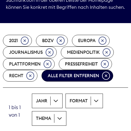
können Sie konkret mit Begriffen nach Inhalten suchen.
Marktdaten
Medienpolitik
2021
BDZV
EUROPA
Nachhaltigkeit
JOURNALISMUS
MEDIENPOLITIK
Nachwuchs
PLATTFORMEN
PRESSEFREIHEIT
Nova Award
RECHT
ALLE FILTER ENTFERNEN
Pressefreiheit
Print
JAHR
FORMAT
1 bis 1
Recht
von 1
THEMA
Tarifpolitik