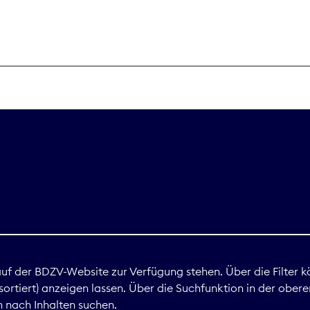
THEMEN
Digitales
Marktdaten
Nachhaltigkei
Nova Award
land
 auf der BDZV-Website zur Verfügung stehen. Über die Filter k
ortiert) anzeigen lassen. Über die Suchfunktion in der obere
Print
 nach Inhalten suchen.