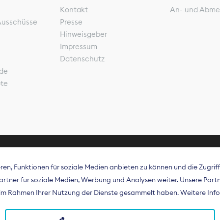
Kontakt
An- und Abme
Ausschüsse
Presse
Hinweisgeber
Impressum
Datenschutz
de
ote
en, Funktionen für soziale Medien anbieten zu können und die Zugri
rband Digitalpublisher und Zeitungsverleger (BDZV) vert
tner für soziale Medien, Werbung und Analysen weiter. Unsere Partne
isation die Interessen der Zeitungsverlage und digitalen
e im Rahmen Ihrer Nutzung der Dienste gesammelt haben. Weitere Info
 und auf EU-Ebene.