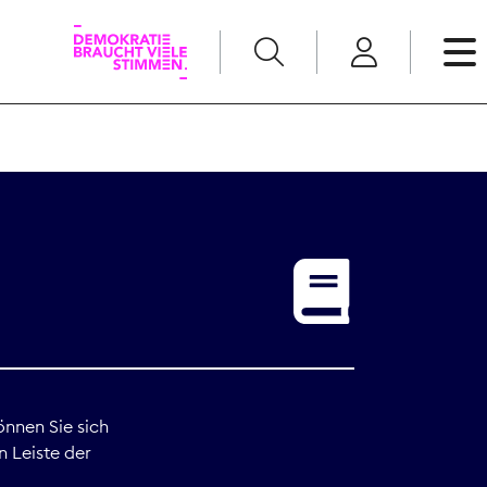
English
Kommunikation
Medienpolitik
t
Nachwuchs
Pressefreiheit
önnen Sie sich
n Leiste der
Recht