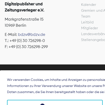
Digitalpublisher und
Kalender
Zeitungsverleger e.V.
Gremien und 
Team
Markgrafenstraße 15
Leitbild
10969 Berlin
Mitglieder
Landesverbän
E-Mail:
bdzv@bdzv.de
Stellenangeb
T.: +49 (0) 30 726298-0
F: +49 (0) 30 726298-299
ÜBER UNS
Wir verwenden Cookies, um Inhalte und Anzeigen zu personalisier
Der Bundesve
Informationen zu Ihrer Verwendung unserer Website an unsere Par
Spitzenorgan
Daten zusammen, die Sie ihnen bereitgestellt haben oder die si
Deutschland