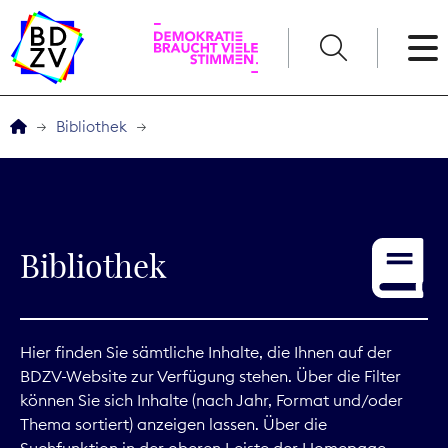
English
Bibliothek
Der BDZV
Veranstaltungen
Bibliothek
Service
THEMEN
Hier finden Sie sämtliche Inhalte, die Ihnen auf der
BDZV-Website zur Verfügung stehen. Über die Filter
Digitales
können Sie sich Inhalte (nach Jahr, Format und/oder
Thema sortiert) anzeigen lassen. Über die
Kommunikation
Suchfunktion in der oberen Leiste der Homepage