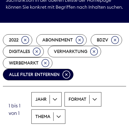
können Sie konkret mit Begriffen nach Inhalten suchen.
Marktdaten
Medienpolitik
2022
ABONNEMENT
BDZV
Nachhaltigkeit
DIGITALES
VERMARKTUNG
Nachwuchs
WERBEMARKT
Nova Award
ALLE FILTER ENTFERNEN
Pressefreiheit
Print
JAHR
FORMAT
1 bis 1
Recht
von 1
THEMA
Tarifpolitik