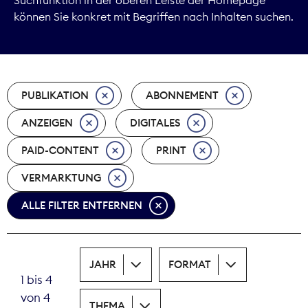
können Sie konkret mit Begriffen nach Inhalten suchen.
Marktdaten
Medienpolitik
PUBLIKATION
ABONNEMENT
Nachhaltigkeit
ANZEIGEN
DIGITALES
Nachwuchs
PAID-CONTENT
PRINT
Nova Award
VERMARKTUNG
Pressefreiheit
ALLE FILTER ENTFERNEN
Print
JAHR
FORMAT
Recht
1 bis 4
von 4
Tarifpolitik
THEMA