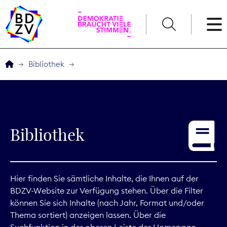
English
Bibliothek
Der BDZV
Veranstaltungen
Bibliothek
Service
THEMEN
Hier finden Sie sämtliche Inhalte, die Ihnen auf der
BDZV-Website zur Verfügung stehen. Über die Filter
Digitales
können Sie sich Inhalte (nach Jahr, Format und/oder
Thema sortiert) anzeigen lassen. Über die
Kommunikation
Suchfunktion in der oberen Leiste der Homepage