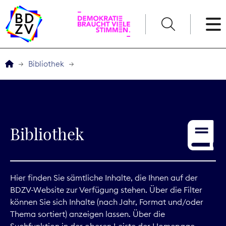
English
Bibliothek
Der BDZV
Veranstaltungen
Bibliothek
Service
THEMEN
Hier finden Sie sämtliche Inhalte, die Ihnen auf der
BDZV-Website zur Verfügung stehen. Über die Filter
Digitales
können Sie sich Inhalte (nach Jahr, Format und/oder
Thema sortiert) anzeigen lassen. Über die
Kommunikation
Suchfunktion in der oberen Leiste der Homepage