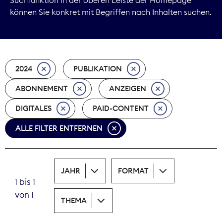
können Sie konkret mit Begriffen nach Inhalten suchen.
Marktdaten
Medienpolitik
2024
PUBLIKATION
Nachhaltigkeit
ABONNEMENT
ANZEIGEN
Nachwuchs
DIGITALES
PAID-CONTENT
Nova Award
ALLE FILTER ENTFERNEN
Pressefreiheit
Print
JAHR
FORMAT
1 bis 1
Recht
von 1
THEMA
Tarifpolitik