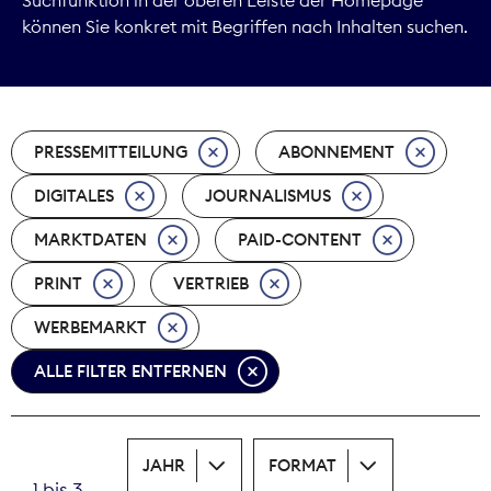
können Sie konkret mit Begriffen nach Inhalten suchen.
Marktdaten
Medienpolitik
PRESSEMITTEILUNG
ABONNEMENT
Nachhaltigkeit
DIGITALES
JOURNALISMUS
Nachwuchs
MARKTDATEN
PAID-CONTENT
Nova Award
PRINT
VERTRIEB
Pressefreiheit
WERBEMARKT
ALLE FILTER ENTFERNEN
Print
Recht
JAHR
FORMAT
Tarifpolitik
1 bis 3