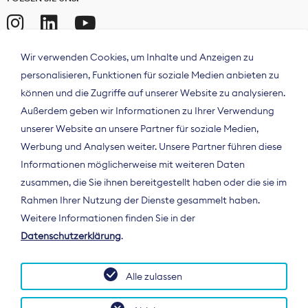
Wir verwenden Cookies, um Inhalte und Anzeigen zu
personalisieren, Funktionen für soziale Medien anbieten zu
können und die Zugriffe auf unserer Website zu analysieren.
Außerdem geben wir Informationen zu Ihrer Verwendung
unserer Website an unsere Partner für soziale Medien,
Werbung und Analysen weiter. Unsere Partner führen diese
Informationen möglicherweise mit weiteren Daten
ÜBER UNS
zusammen, die Sie ihnen bereitgestellt haben oder die sie im
Der Bundesverband Digitalpublisher und
Rahmen Ihrer Nutzung der Dienste gesammelt haben.
Zeitungsverleger (BDZV) vertritt als
Weitere Informationen finden Sie in der
Spitzenorganisation die Interessen der
Datenschutzerklärung
.
Zeitungsverlage und digitalen Publisher in
Deutschland und auf EU-Ebene.
Alle zulassen