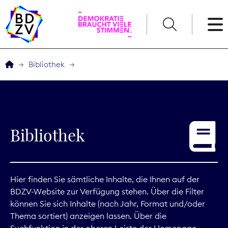
English
Bibliothek
Der BDZV
Veranstaltungen
Bibliothek
Service
THEMEN
Hier finden Sie sämtliche Inhalte, die Ihnen auf der
BDZV-Website zur Verfügung stehen. Über die Filter
Digitales
können Sie sich Inhalte (nach Jahr, Format und/oder
Thema sortiert) anzeigen lassen. Über die
Kommunikation
Suchfunktion in der oberen Leiste der Homepage