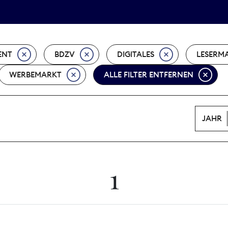
Tarifpolitik
Wächterpreis
ENT
BDZV
DIGITALES
LESERM
WERBEMARKT
ALLE FILTER ENTFERNEN
JAHR
1