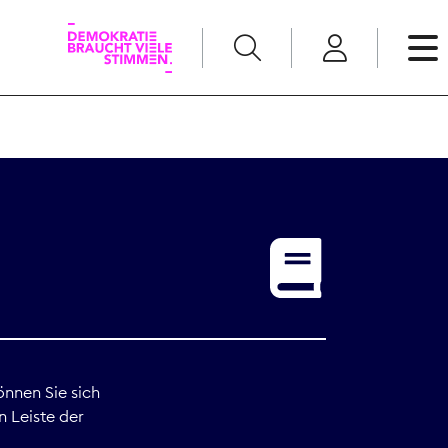
English
Kommunikation
Medienpolitik
t
Nachwuchs
Pressefreiheit
önnen Sie sich
n Leiste der
Recht