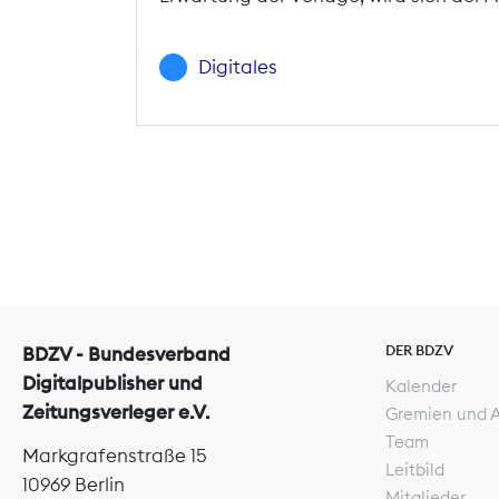
Digitales
DER BDZV
BDZV - Bundesverband
Digitalpublisher und
Kalender
Zeitungsverleger e.V.
Gremien und 
Team
Markgrafenstraße 15
Leitbild
10969 Berlin
Mitglieder