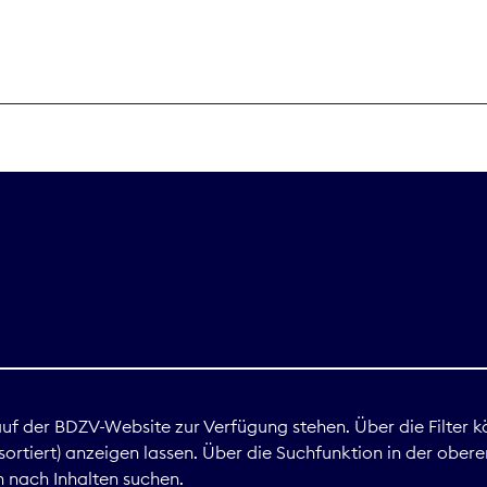
THEMEN
Digitales
Marktdaten
Nachhaltigkei
Nova Award
land
 auf der BDZV-Website zur Verfügung stehen. Über die Filter k
ortiert) anzeigen lassen. Über die Suchfunktion in der obere
Print
 nach Inhalten suchen.