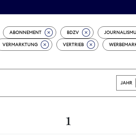
Tarifpolitik
Wächterpreis
ABONNEMENT
BDZV
JOURNALISM
VERMARKTUNG
VERTRIEB
WERBEMAR
JAHR
1