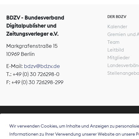
DER BDZV
BDZV - Bundesverband
Digitalpublisher und
Kalender
Zeitungsverleger e.V.
Gremien und 
Team
Markgrafenstraße 15
Leitbild
10969 Berlin
Mitglieder
Landesverbän
E-Mail:
bdzv@bdzv.de
Stellenangeb
T.: +49 (0) 30 726298-0
F: +49 (0) 30 726298-299
ÜBER UNS
Wir verwenden Cookies, um Inhalte und Anzeigen zu personalisier
Der Bundesve
Informationen zu Ihrer Verwendung unserer Website an unsere Par
Spitzenorgan