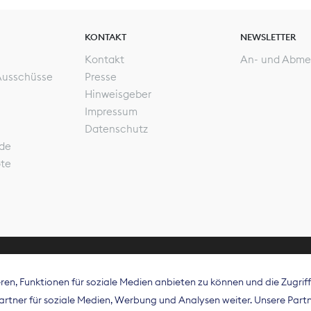
KONTAKT
NEWSLETTER
Kontakt
An- und Abme
Ausschüsse
Presse
Hinweisgeber
Impressum
Datenschutz
de
ote
en, Funktionen für soziale Medien anbieten zu können und die Zugri
rband Digitalpublisher und Zeitungsverleger (BDZV) vert
tner für soziale Medien, Werbung und Analysen weiter. Unsere Partne
isation die Interessen der Zeitungsverlage und digitalen