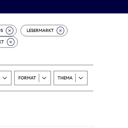
Theodor-Wolff-Preis
ALLE THEMEN
US
LESERMARKT
KT
FORMAT
THEMA