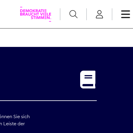
English
Kommunikation
Medienpolitik
t
Nachwuchs
Pressefreiheit
önnen Sie sich
n Leiste der
Recht