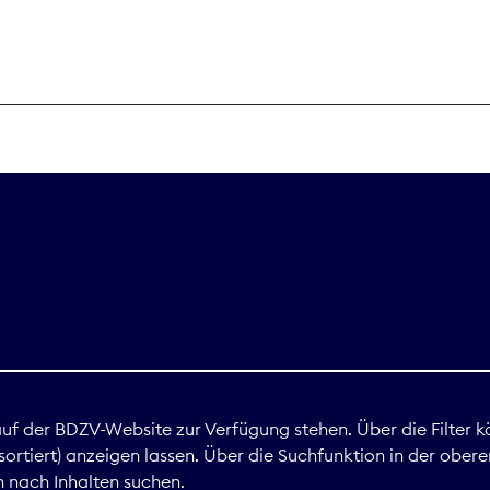
THEMEN
Digitales
Marktdaten
Nachhaltigkei
Nova Award
land
 auf der BDZV-Website zur Verfügung stehen. Über die Filter k
ortiert) anzeigen lassen. Über die Suchfunktion in der obere
Print
 nach Inhalten suchen.