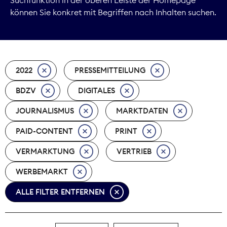
können Sie konkret mit Begriffen nach Inhalten suchen.
Marktdaten
Medienpolitik
2022
PRESSEMITTEILUNG
Nachhaltigkeit
BDZV
DIGITALES
Nachwuchs
JOURNALISMUS
MARKTDATEN
Nova Award
PAID-CONTENT
PRINT
Pressefreiheit
VERMARKTUNG
VERTRIEB
WERBEMARKT
Print
ALLE FILTER ENTFERNEN
Recht
Tarifpolitik