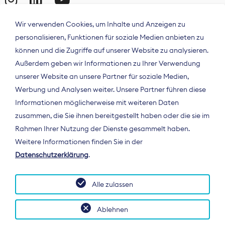
Wir verwenden Cookies, um Inhalte und Anzeigen zu
personalisieren, Funktionen für soziale Medien anbieten zu
können und die Zugriffe auf unserer Website zu analysieren.
Außerdem geben wir Informationen zu Ihrer Verwendung
unserer Website an unsere Partner für soziale Medien,
Werbung und Analysen weiter. Unsere Partner führen diese
Informationen möglicherweise mit weiteren Daten
ÜBER UNS
zusammen, die Sie ihnen bereitgestellt haben oder die sie im
Der Bundesverband Digitalpublisher und
Rahmen Ihrer Nutzung der Dienste gesammelt haben.
Zeitungsverleger (BDZV) vertritt als
Weitere Informationen finden Sie in der
Spitzenorganisation die Interessen der
Datenschutzerklärung
.
Zeitungsverlage und digitalen Publisher in
Deutschland und auf EU-Ebene.
Alle zulassen
Ablehnen