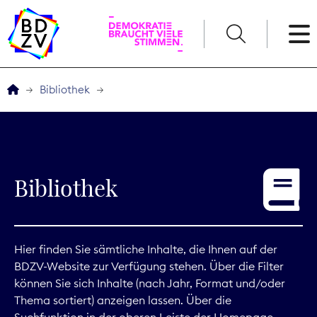
English
Bibliothek
Der BDZV
Veranstaltungen
Bibliothek
Service
THEMEN
Hier finden Sie sämtliche Inhalte, die Ihnen auf der
BDZV-Website zur Verfügung stehen. Über die Filter
Digitales
können Sie sich Inhalte (nach Jahr, Format und/oder
Thema sortiert) anzeigen lassen. Über die
Kommunikation
Suchfunktion in der oberen Leiste der Homepage