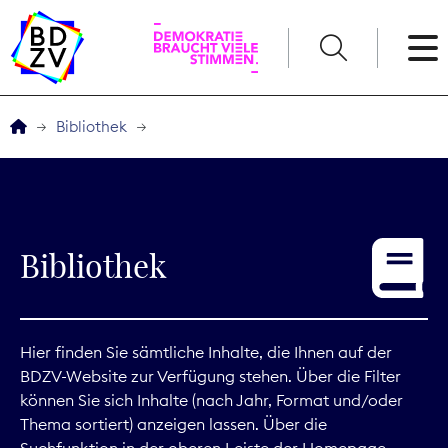
English
Bibliothek
Der BDZV
Veranstaltungen
Bibliothek
Service
THEMEN
Hier finden Sie sämtliche Inhalte, die Ihnen auf der
BDZV-Website zur Verfügung stehen. Über die Filter
Digitales
können Sie sich Inhalte (nach Jahr, Format und/oder
Thema sortiert) anzeigen lassen. Über die
Kommunikation
Suchfunktion in der oberen Leiste der Homepage