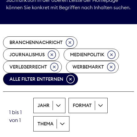
können Sie konkret mit Begriffen nach Inhalten suchen.
Marktdaten
Medienpolitik
BRANCHENNACHRICHT
Nachhaltigkeit
JOURNALISMUS
MEDIENPOLITIK
Nachwuchs
VERLEGERRECHT
WERBEMARKT
Nova Award
ALLE FILTER ENTFERNEN
Pressefreiheit
Print
JAHR
FORMAT
1 bis 1
Recht
von 1
THEMA
Tarifpolitik