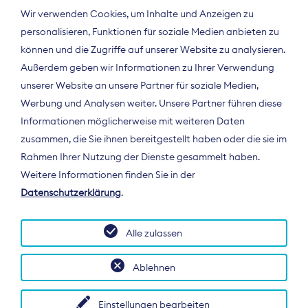
Wir verwenden Cookies, um Inhalte und Anzeigen zu
personalisieren, Funktionen für soziale Medien anbieten zu
können und die Zugriffe auf unserer Website zu analysieren.
Außerdem geben wir Informationen zu Ihrer Verwendung
unserer Website an unsere Partner für soziale Medien,
Werbung und Analysen weiter. Unsere Partner führen diese
Informationen möglicherweise mit weiteren Daten
ÜBER UNS
zusammen, die Sie ihnen bereitgestellt haben oder die sie im
Der Bundesverband Digitalpublisher und
Rahmen Ihrer Nutzung der Dienste gesammelt haben.
Zeitungsverleger (BDZV) vertritt als
Weitere Informationen finden Sie in der
Spitzenorganisation die Interessen der
Datenschutzerklärung
.
Zeitungsverlage und digitalen Publisher in
Deutschland und auf EU-Ebene.
Alle zulassen
Ablehnen
Einstellungen bearbeiten