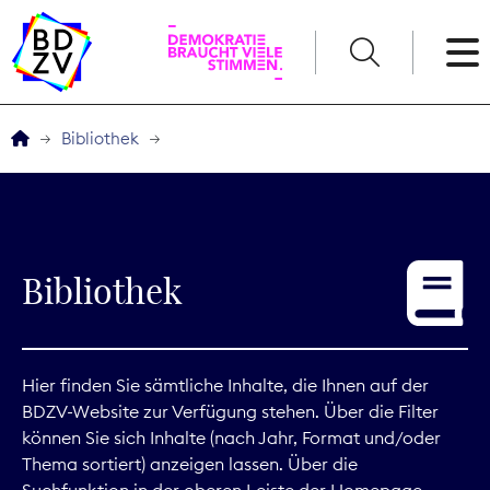
English
Bibliothek
Der BDZV
Veranstaltungen
Bibliothek
Service
THEMEN
Hier finden Sie sämtliche Inhalte, die Ihnen auf der
BDZV-Website zur Verfügung stehen. Über die Filter
Digitales
können Sie sich Inhalte (nach Jahr, Format und/oder
Thema sortiert) anzeigen lassen. Über die
Kommunikation
Suchfunktion in der oberen Leiste der Homepage