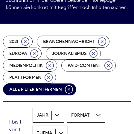
können Sie konkret mit Begriffen nach Inhalten suchen.
Marktdaten
Medienpolitik
2021
BRANCHENNACHRICHT
Nachhaltigkeit
EUROPA
JOURNALISMUS
Nachwuchs
MEDIENPOLITIK
PAID-CONTENT
Nova Award
PLATTFORMEN
Pressefreiheit
ALLE FILTER ENTFERNEN
Print
JAHR
FORMAT
Recht
1 bis 1
von 1
Tarifpolitik
THEMA