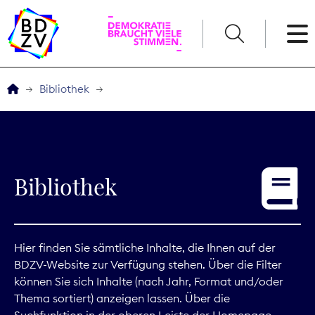
English
Bibliothek
Der BDZV
Veranstaltungen
Bibliothek
Service
THEMEN
Hier finden Sie sämtliche Inhalte, die Ihnen auf der
BDZV-Website zur Verfügung stehen. Über die Filter
Digitales
können Sie sich Inhalte (nach Jahr, Format und/oder
Thema sortiert) anzeigen lassen. Über die
Kommunikation
Suchfunktion in der oberen Leiste der Homepage