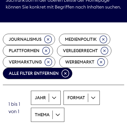
können Sie konkret mit Begriffen nach Inhalten suchen.
Marktdaten
Medienpolitik
JOURNALISMUS
MEDIENPOLITIK
Nachhaltigkeit
PLATTFORMEN
VERLEGERRECHT
Nachwuchs
VERMARKTUNG
WERBEMARKT
Nova Award
ALLE FILTER ENTFERNEN
Pressefreiheit
Print
JAHR
FORMAT
1 bis 1
Recht
von 1
THEMA
Tarifpolitik