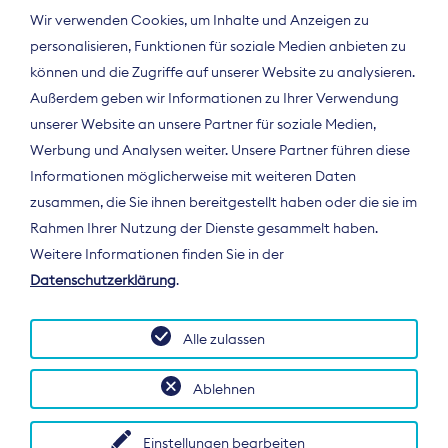
Wir verwenden Cookies, um Inhalte und Anzeigen zu
personalisieren, Funktionen für soziale Medien anbieten zu
können und die Zugriffe auf unserer Website zu analysieren.
Außerdem geben wir Informationen zu Ihrer Verwendung
unserer Website an unsere Partner für soziale Medien,
Werbung und Analysen weiter. Unsere Partner führen diese
Informationen möglicherweise mit weiteren Daten
ÜBER UNS
zusammen, die Sie ihnen bereitgestellt haben oder die sie im
Der Bundesverband Digitalpublisher und
Rahmen Ihrer Nutzung der Dienste gesammelt haben.
Zeitungsverleger (BDZV) vertritt als
Weitere Informationen finden Sie in der
Spitzenorganisation die Interessen der
Datenschutzerklärung
.
Zeitungsverlage und digitalen Publisher in
Deutschland und auf EU-Ebene.
Alle zulassen
Ablehnen
Einstellungen bearbeiten