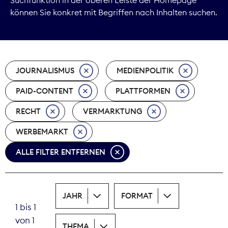
können Sie konkret mit Begriffen nach Inhalten suchen.
Marktdaten
Medienpolitik
JOURNALISMUS
MEDIENPOLITIK
Nachhaltigkeit
PAID-CONTENT
PLATTFORMEN
Nachwuchs
RECHT
VERMARKTUNG
Nova Award
WERBEMARKT
Pressefreiheit
ALLE FILTER ENTFERNEN
Print
JAHR
FORMAT
Recht
1 bis 1
von 1
Tarifpolitik
THEMA