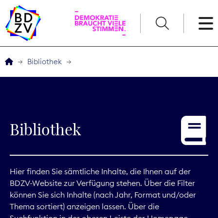
English
Bibliothek
Der BDZV
Veranstaltungen
Bibliothek
Service
THEMEN
Hier finden Sie sämtliche Inhalte, die Ihnen auf der
BDZV-Website zur Verfügung stehen. Über die Filter
Digitales
können Sie sich Inhalte (nach Jahr, Format und/oder
Thema sortiert) anzeigen lassen. Über die
Kommunikation
Suchfunktion in der oberen Leiste der Homepage