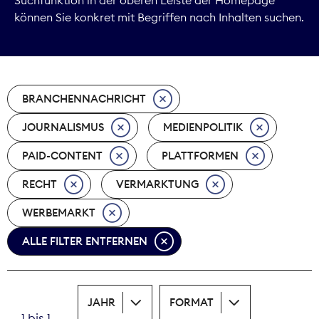
können Sie konkret mit Begriffen nach Inhalten suchen.
Marktdaten
Medienpolitik
BRANCHENNACHRICHT
Nachhaltigkeit
JOURNALISMUS
MEDIENPOLITIK
Nachwuchs
PAID-CONTENT
PLATTFORMEN
Nova Award
RECHT
VERMARKTUNG
Pressefreiheit
WERBEMARKT
ALLE FILTER ENTFERNEN
Print
Recht
JAHR
FORMAT
Tarifpolitik
1 bis 1