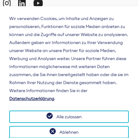
Wir verwenden Cookies, um Inhalte und Anzeigen zu
personalisieren, Funktionen für soziale Medien anbieten zu
können und die Zugriffe auf unserer Website zu analysieren.
Außerdem geben wir Informationen zu Ihrer Verwendung
unserer Website an unsere Partner für soziale Medien,
Werbung und Analysen weiter. Unsere Partner führen diese
Informationen möglicherweise mit weiteren Daten
ÜBER UNS
zusammen, die Sie ihnen bereitgestellt haben oder die sie im
Der Bundesverband Digitalpublisher und
Rahmen Ihrer Nutzung der Dienste gesammelt haben.
Zeitungsverleger (BDZV) vertritt als
Weitere Informationen finden Sie in der
Spitzenorganisation die Interessen der
Datenschutzerklärung
.
Zeitungsverlage und digitalen Publisher in
Deutschland und auf EU-Ebene.
Alle zulassen
Ablehnen