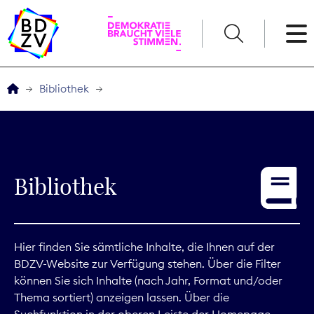
English
Bibliothek
Der BDZV
Veranstaltungen
Bibliothek
Service
THEMEN
Hier finden Sie sämtliche Inhalte, die Ihnen auf der
BDZV-Website zur Verfügung stehen. Über die Filter
Digitales
können Sie sich Inhalte (nach Jahr, Format und/oder
Thema sortiert) anzeigen lassen. Über die
Kommunikation
Suchfunktion in der oberen Leiste der Homepage