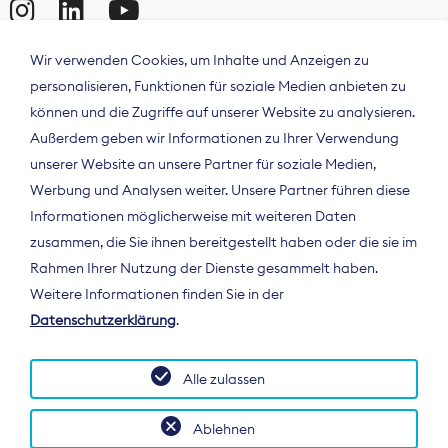
Wir verwenden Cookies, um Inhalte und Anzeigen zu
personalisieren, Funktionen für soziale Medien anbieten zu
können und die Zugriffe auf unserer Website zu analysieren.
Außerdem geben wir Informationen zu Ihrer Verwendung
unserer Website an unsere Partner für soziale Medien,
Werbung und Analysen weiter. Unsere Partner führen diese
Informationen möglicherweise mit weiteren Daten
ÜBER UNS
zusammen, die Sie ihnen bereitgestellt haben oder die sie im
Der Bundesverband Digitalpublisher und
Rahmen Ihrer Nutzung der Dienste gesammelt haben.
Zeitungsverleger (BDZV) vertritt als
Weitere Informationen finden Sie in der
Spitzenorganisation die Interessen der
Datenschutzerklärung
.
Zeitungsverlage und digitalen Publisher in
Deutschland und auf EU-Ebene.
Alle zulassen
Ablehnen