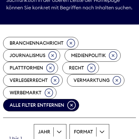
können Sie konkret mit Begriffen nach Inhalten suchen.
Marktdaten
Medienpolitik
BRANCHENNACHRICHT
Nachhaltigkeit
JOURNALISMUS
MEDIENPOLITIK
Nachwuchs
PLATTFORMEN
RECHT
Nova Award
VERLEGERRECHT
VERMARKTUNG
Pressefreiheit
WERBEMARKT
ALLE FILTER ENTFERNEN
Print
Recht
JAHR
FORMAT
Tarifpolitik
1 bis 1