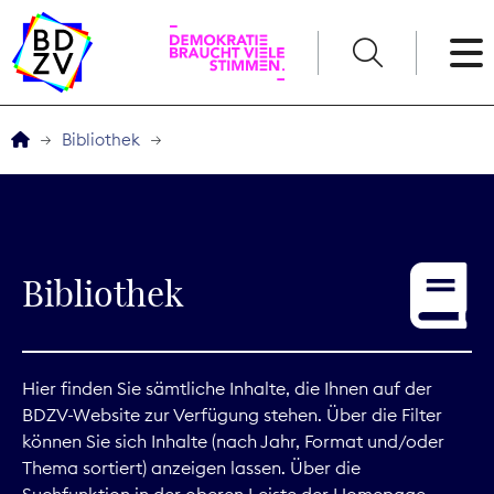
English
Bibliothek
Der BDZV
Veranstaltungen
Bibliothek
Service
THEMEN
Hier finden Sie sämtliche Inhalte, die Ihnen auf der
BDZV-Website zur Verfügung stehen. Über die Filter
Digitales
können Sie sich Inhalte (nach Jahr, Format und/oder
Thema sortiert) anzeigen lassen. Über die
Kommunikation
Suchfunktion in der oberen Leiste der Homepage