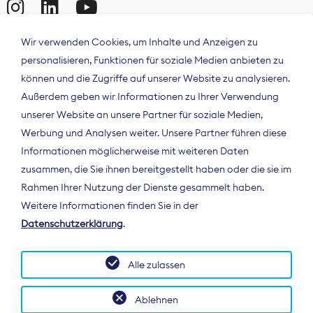
Wir verwenden Cookies, um Inhalte und Anzeigen zu
personalisieren, Funktionen für soziale Medien anbieten zu
können und die Zugriffe auf unserer Website zu analysieren.
Außerdem geben wir Informationen zu Ihrer Verwendung
unserer Website an unsere Partner für soziale Medien,
Werbung und Analysen weiter. Unsere Partner führen diese
Informationen möglicherweise mit weiteren Daten
ÜBER UNS
zusammen, die Sie ihnen bereitgestellt haben oder die sie im
Der Bundesverband Digitalpublisher und
Rahmen Ihrer Nutzung der Dienste gesammelt haben.
Zeitungsverleger (BDZV) vertritt als
Weitere Informationen finden Sie in der
Spitzenorganisation die Interessen der
Datenschutzerklärung
.
Zeitungsverlage und digitalen Publisher in
Deutschland und auf EU-Ebene.
Alle zulassen
Ablehnen