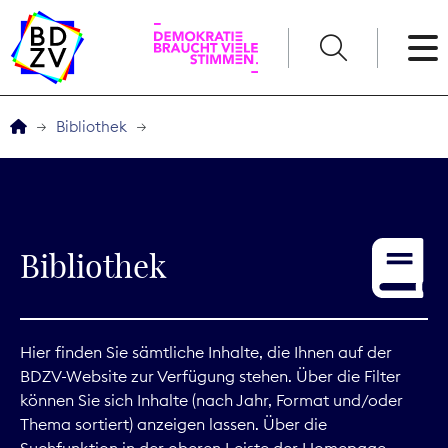
English
Bibliothek
Der BDZV
Veranstaltungen
Bibliothek
Service
THEMEN
Hier finden Sie sämtliche Inhalte, die Ihnen auf der
BDZV-Website zur Verfügung stehen. Über die Filter
Digitales
können Sie sich Inhalte (nach Jahr, Format und/oder
Thema sortiert) anzeigen lassen. Über die
Kommunikation
Suchfunktion in der oberen Leiste der Homepage