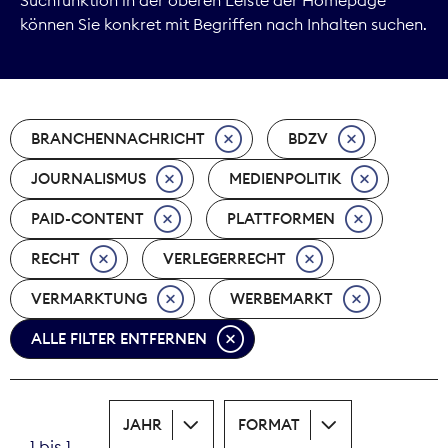
können Sie konkret mit Begriffen nach Inhalten suchen.
Marktdaten
Medienpolitik
BRANCHENNACHRICHT
BDZV
Nachhaltigkeit
JOURNALISMUS
MEDIENPOLITIK
Nachwuchs
PAID-CONTENT
PLATTFORMEN
Nova Award
RECHT
VERLEGERRECHT
Pressefreiheit
VERMARKTUNG
WERBEMARKT
ALLE FILTER ENTFERNEN
Print
Recht
JAHR
FORMAT
Tarifpolitik
1 bis 1