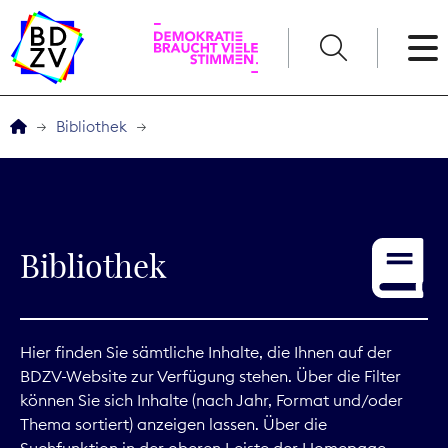
English
Bibliothek
Der BDZV
Veranstaltungen
Bibliothek
Service
THEMEN
Hier finden Sie sämtliche Inhalte, die Ihnen auf der
BDZV-Website zur Verfügung stehen. Über die Filter
Digitales
können Sie sich Inhalte (nach Jahr, Format und/oder
Thema sortiert) anzeigen lassen. Über die
Kommunikation
Suchfunktion in der oberen Leiste der Homepage