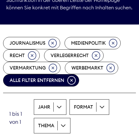
können Sie konkret mit Begriffen nach Inhalten suchen.
Marktdaten
Medienpolitik
JOURNALISMUS
MEDIENPOLITIK
Nachhaltigkeit
RECHT
VERLEGERRECHT
Nachwuchs
VERMARKTUNG
WERBEMARKT
Nova Award
ALLE FILTER ENTFERNEN
Pressefreiheit
Print
JAHR
FORMAT
1 bis 1
Recht
von 1
THEMA
Tarifpolitik