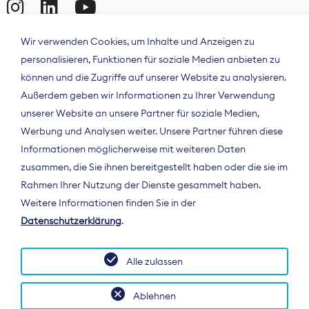
Wir verwenden Cookies, um Inhalte und Anzeigen zu
personalisieren, Funktionen für soziale Medien anbieten zu
können und die Zugriffe auf unserer Website zu analysieren.
Außerdem geben wir Informationen zu Ihrer Verwendung
unserer Website an unsere Partner für soziale Medien,
Werbung und Analysen weiter. Unsere Partner führen diese
Informationen möglicherweise mit weiteren Daten
ÜBER UNS
zusammen, die Sie ihnen bereitgestellt haben oder die sie im
Der Bundesverband Digitalpublisher und
Rahmen Ihrer Nutzung der Dienste gesammelt haben.
Zeitungsverleger (BDZV) vertritt als
Weitere Informationen finden Sie in der
Spitzenorganisation die Interessen der
Datenschutzerklärung
.
Zeitungsverlage und digitalen Publisher in
Deutschland und auf EU-Ebene.
Alle zulassen
Ablehnen