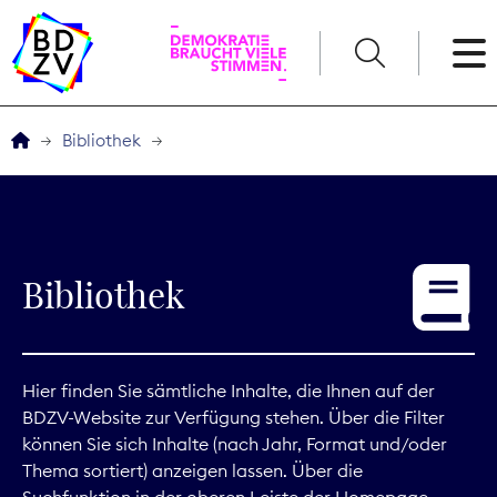
English
Bibliothek
Der BDZV
Veranstaltungen
Bibliothek
Service
THEMEN
Hier finden Sie sämtliche Inhalte, die Ihnen auf der
BDZV-Website zur Verfügung stehen. Über die Filter
Digitales
können Sie sich Inhalte (nach Jahr, Format und/oder
Thema sortiert) anzeigen lassen. Über die
Kommunikation
Suchfunktion in der oberen Leiste der Homepage