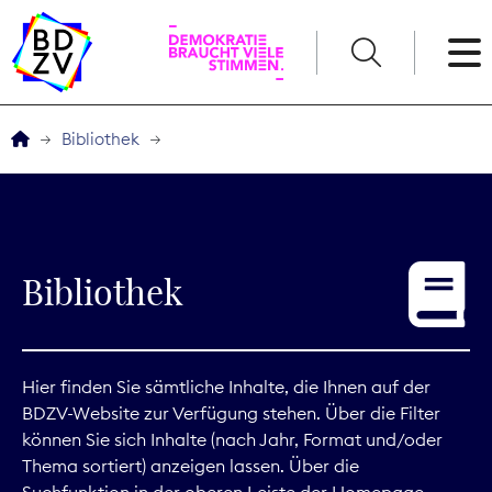
English
Bibliothek
Der BDZV
Veranstaltungen
Bibliothek
Service
THEMEN
Hier finden Sie sämtliche Inhalte, die Ihnen auf der
BDZV-Website zur Verfügung stehen. Über die Filter
Digitales
können Sie sich Inhalte (nach Jahr, Format und/oder
Thema sortiert) anzeigen lassen. Über die
Kommunikation
Suchfunktion in der oberen Leiste der Homepage