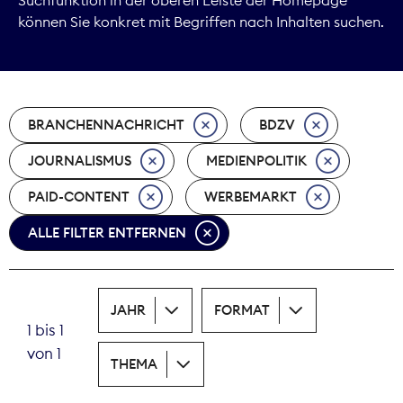
können Sie konkret mit Begriffen nach Inhalten suchen.
Marktdaten
Medienpolitik
BRANCHENNACHRICHT
BDZV
Nachhaltigkeit
JOURNALISMUS
MEDIENPOLITIK
Nachwuchs
PAID-CONTENT
WERBEMARKT
Nova Award
ALLE FILTER ENTFERNEN
Pressefreiheit
Print
JAHR
FORMAT
1 bis 1
Recht
von 1
THEMA
Tarifpolitik