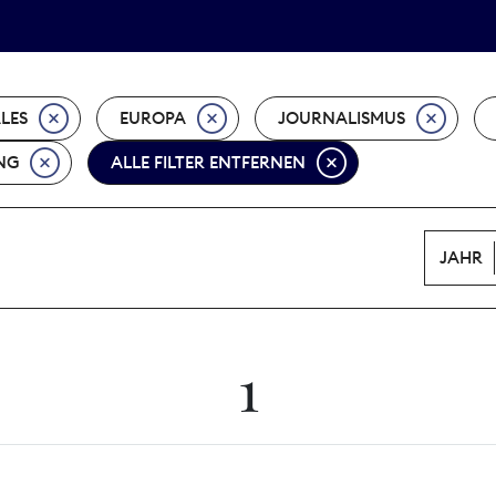
Tarifpolitik
Wächterpreis
ALES
EUROPA
JOURNALISMUS
NG
ALLE FILTER ENTFERNEN
JAHR
1