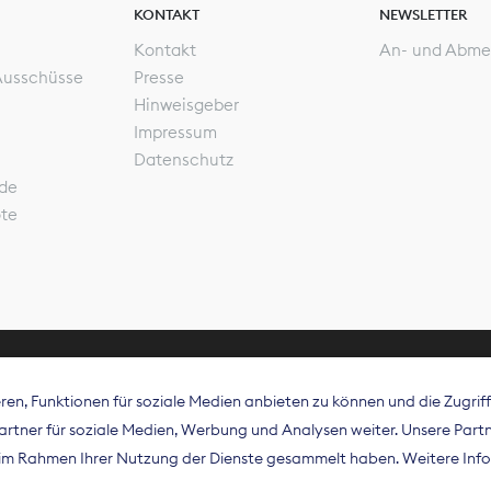
KONTAKT
NEWSLETTER
Kontakt
An- und Abme
Ausschüsse
Presse
Hinweisgeber
Impressum
Datenschutz
de
ote
en, Funktionen für soziale Medien anbieten zu können und die Zugri
rband Digitalpublisher und Zeitungsverleger (BDZV) vert
tner für soziale Medien, Werbung und Analysen weiter. Unsere Partne
isation die Interessen der Zeitungsverlage und digitalen
e im Rahmen Ihrer Nutzung der Dienste gesammelt haben. Weitere Info
 und auf EU-Ebene.