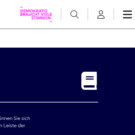
English
Kommunikation
Medienpolitik
t
Nachwuchs
Pressefreiheit
önnen Sie sich
n Leiste der
Recht