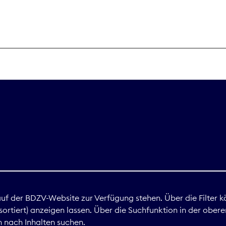
THEMEN
Digitales
Marktdaten
Nachhaltigkei
Nova Award
land
 auf der BDZV-Website zur Verfügung stehen. Über die Filter k
ortiert) anzeigen lassen. Über die Suchfunktion in der obere
Print
 nach Inhalten suchen.