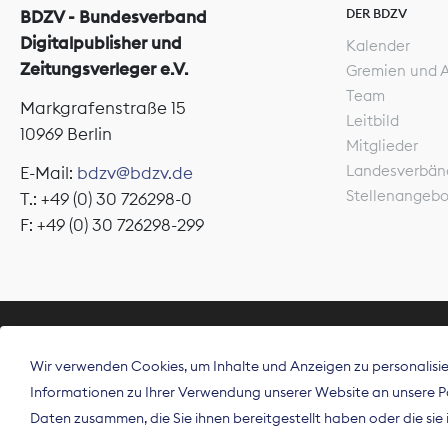
DER BDZV
BDZV - Bundesverband
Digitalpublisher und
Kalender
Zeitungsverleger e.V.
Gremien und 
Team
Markgrafenstraße 15
Leitbild
10969 Berlin
Mitglieder
Landesverbän
E-Mail:
bdzv@bdzv.de
Stellenangeb
T.: +49 (0) 30 726298-0
F: +49 (0) 30 726298-299
ÜBER UNS
Wir verwenden Cookies, um Inhalte und Anzeigen zu personalisier
Der Bundesve
Informationen zu Ihrer Verwendung unserer Website an unsere Par
Spitzenorgan
Daten zusammen, die Sie ihnen bereitgestellt haben oder die si
Deutschland