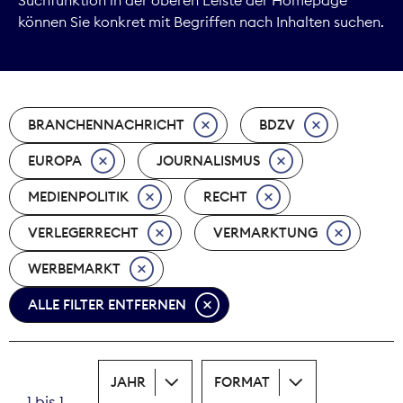
können Sie konkret mit Begriffen nach Inhalten suchen.
Marktdaten
Medienpolitik
BRANCHENNACHRICHT
BDZV
Nachhaltigkeit
EUROPA
JOURNALISMUS
Nachwuchs
MEDIENPOLITIK
RECHT
Nova Award
VERLEGERRECHT
VERMARKTUNG
Pressefreiheit
WERBEMARKT
ALLE FILTER ENTFERNEN
Print
Recht
JAHR
FORMAT
Tarifpolitik
1 bis 1