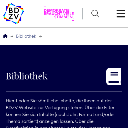
English
Bibliothek
Der BDZV
Veranstaltungen
Bibliothek
Service
THEMEN
Hier finden Sie sämtliche Inhalte, die Ihnen auf der
BDZV-Website zur Verfügung stehen. Über die Filter
Digitales
können Sie sich Inhalte (nach Jahr, Format und/oder
Thema sortiert) anzeigen lassen. Über die
Kommunikation
Suchfunktion in der oberen Leiste der Homepage