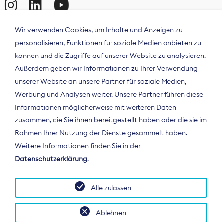
Wir verwenden Cookies, um Inhalte und Anzeigen zu
personalisieren, Funktionen für soziale Medien anbieten zu
können und die Zugriffe auf unserer Website zu analysieren.
Außerdem geben wir Informationen zu Ihrer Verwendung
unserer Website an unsere Partner für soziale Medien,
Werbung und Analysen weiter. Unsere Partner führen diese
Informationen möglicherweise mit weiteren Daten
ÜBER UNS
zusammen, die Sie ihnen bereitgestellt haben oder die sie im
Der Bundesverband Digitalpublisher und
Rahmen Ihrer Nutzung der Dienste gesammelt haben.
Zeitungsverleger (BDZV) vertritt als
Weitere Informationen finden Sie in der
Spitzenorganisation die Interessen der
Datenschutzerklärung
.
Zeitungsverlage und digitalen Publisher in
Deutschland und auf EU-Ebene.
Alle zulassen
Ablehnen