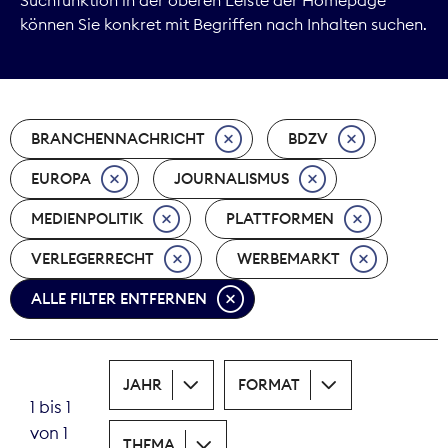
können Sie konkret mit Begriffen nach Inhalten suchen.
Marktdaten
Medienpolitik
BRANCHENNACHRICHT
BDZV
Nachhaltigkeit
EUROPA
JOURNALISMUS
Nachwuchs
MEDIENPOLITIK
PLATTFORMEN
Nova Award
VERLEGERRECHT
WERBEMARKT
Pressefreiheit
ALLE FILTER ENTFERNEN
Print
JAHR
FORMAT
Recht
1 bis 1
von 1
Tarifpolitik
THEMA