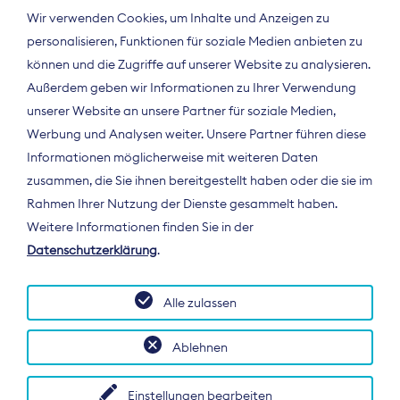
Wir verwenden Cookies, um Inhalte und Anzeigen zu
personalisieren, Funktionen für soziale Medien anbieten zu
können und die Zugriffe auf unserer Website zu analysieren.
Außerdem geben wir Informationen zu Ihrer Verwendung
unserer Website an unsere Partner für soziale Medien,
Werbung und Analysen weiter. Unsere Partner führen diese
Informationen möglicherweise mit weiteren Daten
ÜBER UNS
zusammen, die Sie ihnen bereitgestellt haben oder die sie im
Der Bundesverband Digitalpublisher und
Rahmen Ihrer Nutzung der Dienste gesammelt haben.
Zeitungsverleger (BDZV) vertritt als
Weitere Informationen finden Sie in der
Spitzenorganisation die Interessen der
Datenschutzerklärung
.
Zeitungsverlage und digitalen Publisher in
Deutschland und auf EU-Ebene.
Alle zulassen
Ablehnen
Einstellungen bearbeiten