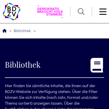
English
Bibliothek
Der BDZV
Veranstaltungen
Bibliothek
Service
THEMEN
Hier finden Sie sämtliche Inhalte, die Ihnen auf der
BDZV-Website zur Verfügung stehen. Über die Filter
Digitales
können Sie sich Inhalte (nach Jahr, Format und/oder
Thema sortiert) anzeigen lassen. Über die
Kommunikation
Suchfunktion in der oberen Leiste der Homepage