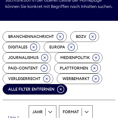
können Sie konkret mit Begriffen nach Inhalten suchen.
Marktdaten
Medienpolitik
BRANCHENNACHRICHT
BDZV
Nachhaltigkeit
DIGITALES
EUROPA
Nachwuchs
JOURNALISMUS
MEDIENPOLITIK
Nova Award
PAID-CONTENT
PLATTFORMEN
Pressefreiheit
VERLEGERRECHT
WERBEMARKT
ALLE FILTER ENTFERNEN
Print
Recht
JAHR
FORMAT
Tarifpolitik
1 bis 1