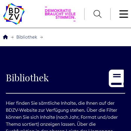
English
Bibliothek
Der BDZV
Veranstaltungen
Bibliothek
Service
THEMEN
Hier finden Sie sämtliche Inhalte, die Ihnen auf der
BDZV-Website zur Verfügung stehen. Über die Filter
Digitales
können Sie sich Inhalte (nach Jahr, Format und/oder
Thema sortiert) anzeigen lassen. Über die
Kommunikation
Suchfunktion in der oberen Leiste der Homepage