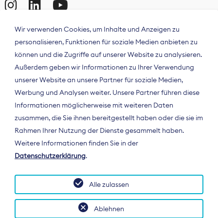
Wir verwenden Cookies, um Inhalte und Anzeigen zu
personalisieren, Funktionen für soziale Medien anbieten zu
können und die Zugriffe auf unserer Website zu analysieren.
Außerdem geben wir Informationen zu Ihrer Verwendung
unserer Website an unsere Partner für soziale Medien,
Werbung und Analysen weiter. Unsere Partner führen diese
Informationen möglicherweise mit weiteren Daten
ÜBER UNS
zusammen, die Sie ihnen bereitgestellt haben oder die sie im
Der Bundesverband Digitalpublisher und
Rahmen Ihrer Nutzung der Dienste gesammelt haben.
Zeitungsverleger (BDZV) vertritt als
Weitere Informationen finden Sie in der
Spitzenorganisation die Interessen der
Datenschutzerklärung
.
Zeitungsverlage und digitalen Publisher in
Deutschland und auf EU-Ebene.
Alle zulassen
Ablehnen