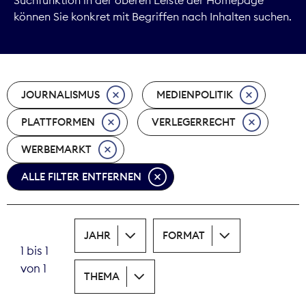
können Sie konkret mit Begriffen nach Inhalten suchen.
Marktdaten
Medienpolitik
JOURNALISMUS
MEDIENPOLITIK
Nachhaltigkeit
PLATTFORMEN
VERLEGERRECHT
Nachwuchs
WERBEMARKT
Nova Award
ALLE FILTER ENTFERNEN
Pressefreiheit
Print
JAHR
FORMAT
1 bis 1
Recht
von 1
THEMA
Tarifpolitik