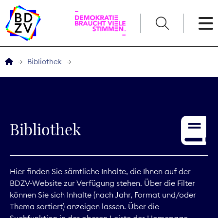
English
Bibliothek
Der BDZV
Veranstaltungen
Bibliothek
Service
THEMEN
Hier finden Sie sämtliche Inhalte, die Ihnen auf der
BDZV-Website zur Verfügung stehen. Über die Filter
Digitales
können Sie sich Inhalte (nach Jahr, Format und/oder
Thema sortiert) anzeigen lassen. Über die
Kommunikation
Suchfunktion in der oberen Leiste der Homepage