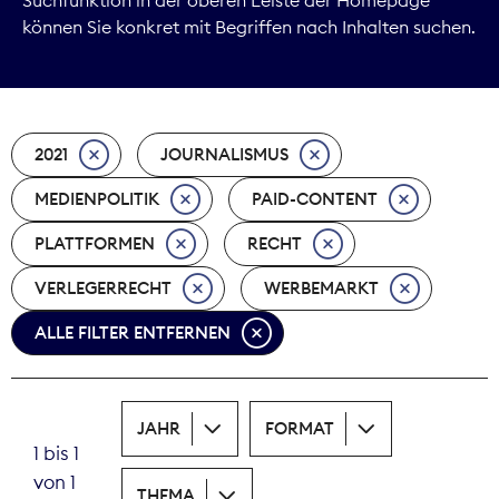
können Sie konkret mit Begriffen nach Inhalten suchen.
Marktdaten
Medienpolitik
2021
JOURNALISMUS
Nachhaltigkeit
MEDIENPOLITIK
PAID-CONTENT
Nachwuchs
PLATTFORMEN
RECHT
Nova Award
VERLEGERRECHT
WERBEMARKT
Pressefreiheit
ALLE FILTER ENTFERNEN
Print
JAHR
FORMAT
Recht
1 bis 1
von 1
Tarifpolitik
THEMA