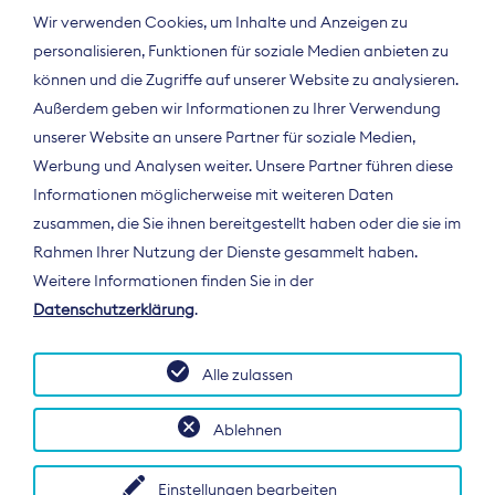
Wir verwenden Cookies, um Inhalte und Anzeigen zu
personalisieren, Funktionen für soziale Medien anbieten zu
können und die Zugriffe auf unserer Website zu analysieren.
Außerdem geben wir Informationen zu Ihrer Verwendung
unserer Website an unsere Partner für soziale Medien,
Werbung und Analysen weiter. Unsere Partner führen diese
Informationen möglicherweise mit weiteren Daten
ÜBER UNS
zusammen, die Sie ihnen bereitgestellt haben oder die sie im
Der Bundesverband Digitalpublisher und
Rahmen Ihrer Nutzung der Dienste gesammelt haben.
Zeitungsverleger (BDZV) vertritt als
Weitere Informationen finden Sie in der
Spitzenorganisation die Interessen der
Datenschutzerklärung
.
Zeitungsverlage und digitalen Publisher in
Deutschland und auf EU-Ebene.
Alle zulassen
Ablehnen
Einstellungen bearbeiten