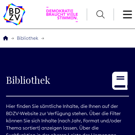
English
Bibliothek
Der BDZV
Veranstaltungen
Bibliothek
Service
THEMEN
Hier finden Sie sämtliche Inhalte, die Ihnen auf der
BDZV-Website zur Verfügung stehen. Über die Filter
Digitales
können Sie sich Inhalte (nach Jahr, Format und/oder
Thema sortiert) anzeigen lassen. Über die
Kommunikation
Suchfunktion in der oberen Leiste der Homepage