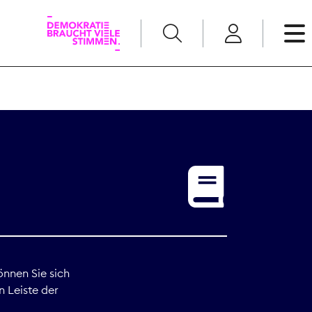
English
Kommunikation
Medienpolitik
t
Nachwuchs
Pressefreiheit
önnen Sie sich
n Leiste der
Recht