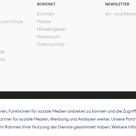
KONTAKT
NEWSLETTER
Kontakt
An- und Abme
Ausschüsse
Presse
Hinweisgeber
Impressum
Datenschutz
de
ote
en, Funktionen für soziale Medien anbieten zu können und die Zugri
rband Digitalpublisher und Zeitungsverleger (BDZV) vert
tner für soziale Medien, Werbung und Analysen weiter. Unsere Partne
isation die Interessen der Zeitungsverlage und digitalen
e im Rahmen Ihrer Nutzung der Dienste gesammelt haben. Weitere Info
 und auf EU-Ebene.