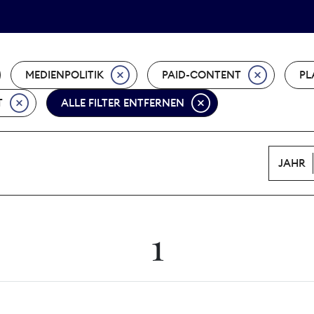
Tarifpolitik
Wächterpreis
MEDIENPOLITIK
PAID-CONTENT
PL
T
ALLE FILTER ENTFERNEN
JAHR
1