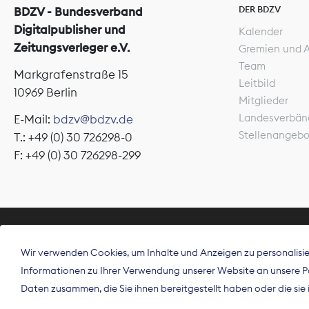
DER BDZV
BDZV - Bundesverband
Digitalpublisher und
Kalender
Zeitungsverleger e.V.
Gremien und 
Team
Markgrafenstraße 15
Leitbild
10969 Berlin
Mitglieder
Landesverbän
E-Mail:
bdzv@bdzv.de
Stellenangeb
T.: +49 (0) 30 726298-0
F: +49 (0) 30 726298-299
ÜBER UNS
Wir verwenden Cookies, um Inhalte und Anzeigen zu personalisier
Der Bundesve
Informationen zu Ihrer Verwendung unserer Website an unsere Par
Spitzenorgan
Daten zusammen, die Sie ihnen bereitgestellt haben oder die si
Deutschland