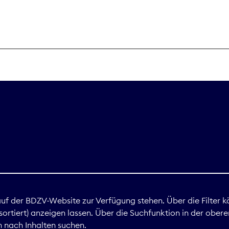
THEMEN
Digitales
Marktdaten
Nachhaltigkei
Nova Award
land
 auf der BDZV-Website zur Verfügung stehen. Über die Filter k
ortiert) anzeigen lassen. Über die Suchfunktion in der obere
Print
 nach Inhalten suchen.