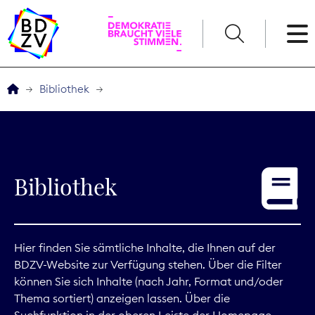
English
Bibliothek
Der BDZV
Veranstaltungen
Bibliothek
Service
THEMEN
Hier finden Sie sämtliche Inhalte, die Ihnen auf der
BDZV-Website zur Verfügung stehen. Über die Filter
Digitales
können Sie sich Inhalte (nach Jahr, Format und/oder
Thema sortiert) anzeigen lassen. Über die
Kommunikation
Suchfunktion in der oberen Leiste der Homepage