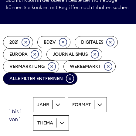
können Sie konkret mit Begriffen nach Inhalten suchen.
Marktdaten
Medienpolitik
2021
BDZV
DIGITALES
Nachhaltigkeit
EUROPA
JOURNALISMUS
Nachwuchs
VERMARKTUNG
WERBEMARKT
Nova Award
ALLE FILTER ENTFERNEN
Pressefreiheit
Print
JAHR
FORMAT
1 bis 1
Recht
von 1
THEMA
Tarifpolitik