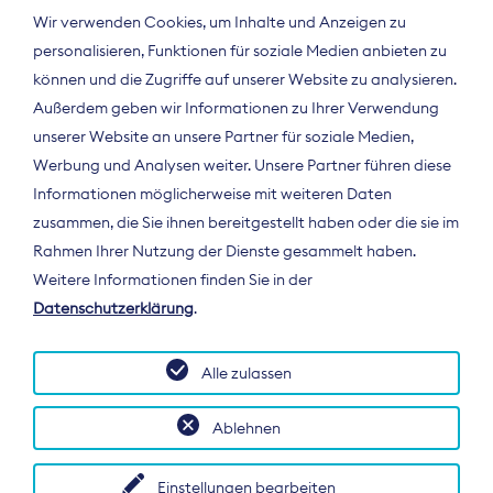
Wir verwenden Cookies, um Inhalte und Anzeigen zu
personalisieren, Funktionen für soziale Medien anbieten zu
können und die Zugriffe auf unserer Website zu analysieren.
Außerdem geben wir Informationen zu Ihrer Verwendung
unserer Website an unsere Partner für soziale Medien,
Werbung und Analysen weiter. Unsere Partner führen diese
Informationen möglicherweise mit weiteren Daten
ÜBER UNS
zusammen, die Sie ihnen bereitgestellt haben oder die sie im
Der Bundesverband Digitalpublisher und
Rahmen Ihrer Nutzung der Dienste gesammelt haben.
Zeitungsverleger (BDZV) vertritt als
Weitere Informationen finden Sie in der
Spitzenorganisation die Interessen der
Datenschutzerklärung
.
Zeitungsverlage und digitalen Publisher in
Deutschland und auf EU-Ebene.
Alle zulassen
Ablehnen
Einstellungen bearbeiten