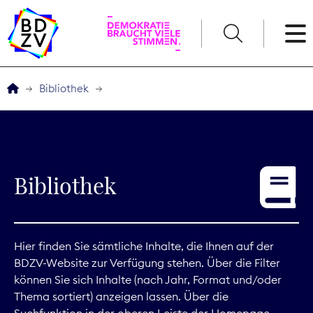
English
Bibliothek
Der BDZV
Veranstaltungen
Bibliothek
Service
THEMEN
Hier finden Sie sämtliche Inhalte, die Ihnen auf der
BDZV-Website zur Verfügung stehen. Über die Filter
Digitales
können Sie sich Inhalte (nach Jahr, Format und/oder
Thema sortiert) anzeigen lassen. Über die
Kommunikation
Suchfunktion in der oberen Leiste der Homepage