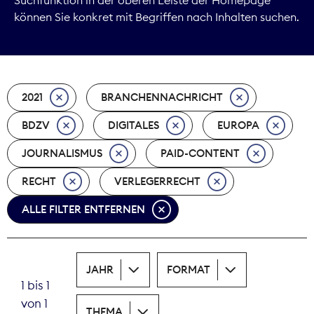
können Sie konkret mit Begriffen nach Inhalten suchen.
Marktdaten
Medienpolitik
2021
BRANCHENNACHRICHT
Nachhaltigkeit
BDZV
DIGITALES
EUROPA
Nachwuchs
JOURNALISMUS
PAID-CONTENT
Nova Award
RECHT
VERLEGERRECHT
Pressefreiheit
ALLE FILTER ENTFERNEN
Print
JAHR
FORMAT
Recht
1 bis 1
von 1
Tarifpolitik
THEMA